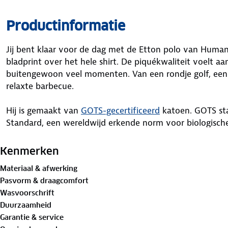
Productinformatie
Jij bent klaar voor de dag met de Etton polo van Huma
bladprint over het hele shirt. De piquékwaliteit voelt aa
buitengewoon veel momenten. Van een rondje golf, een
relaxte barbecue.
Hij is gemaakt van
GOTS-gecertificeerd
katoen. GOTS sta
Standard, een wereldwijd erkende norm voor biologische
in deze polo!
Kenmerken
Materiaal
Materiaal & afwerking
Buitenstof: 100%
biologisch katoen
Pasvorm & draagcomfort
Wasvoorschrift
Is je kleding aan vervanging toe? Lever het in bij onze 
Duurzaamheid
bestemming aan.
Garantie & service