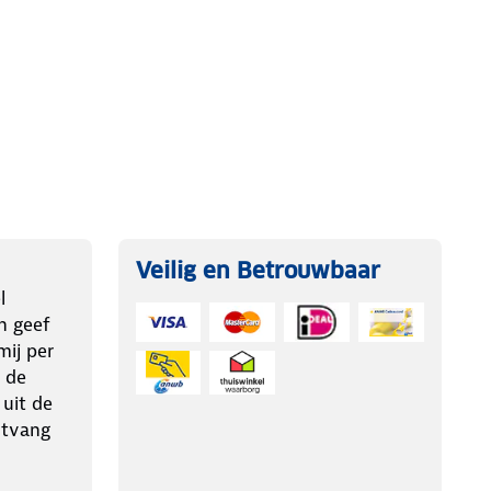
Veilig en Betrouwbaar
l
n geef
ij per
 de
 uit de
ntvang