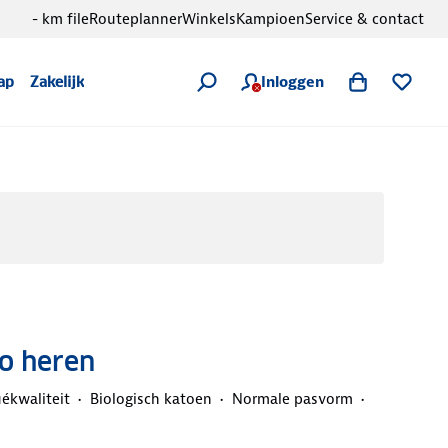
- km file
Routeplanner
Winkels
Kampioen
Service & contact
Inloggen
ap
Zakelijk
lo heren
ékwaliteit
Biologisch katoen
Normale pasvorm
d