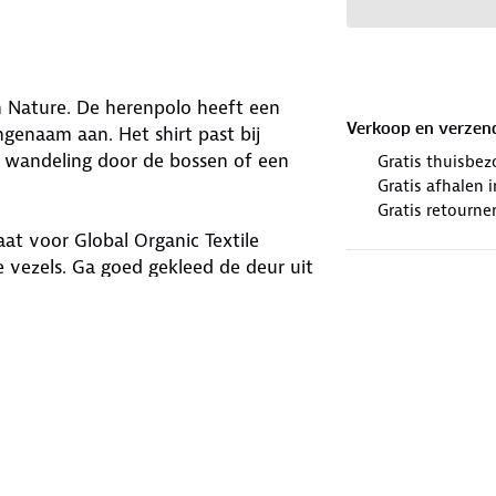
n Nature. De herenpolo heeft een
Verkoop en verzen
ngenaam aan. Het shirt past bij
 wandeling door de bossen of een
Gratis thuisbez
Gratis afhalen
Gratis retourne
at voor Global Organic Textile
 vezels. Ga goed gekleed de deur uit
winkels. Wij geven er een nieuwe