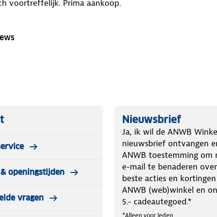
h voortreffelijk. Prima aankoop.
iews
t
Nieuwsbrief
Ja, ik wil de ANWB Winke
nieuwsbrief ontvangen e
ervice
ANWB toestemming om m
e-mail te benaderen over
& openingstijden
beste acties en kortingen
ANWB (web)winkel en o
elde vragen
5.- cadeautegoed.*
*Alleen voor leden