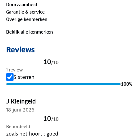
Duurzaamheid
alle ruimte om te bewegen, te ontdekken en te
Garantie & service
genieten.
Overige kenmerken
Materiaal
Bekijk alle kenmerken
Buitenstof: 100%
biologisch katoen
Reviews
Is je kleding aan vervanging toe? Lever het in bij
onze winkels. Wij geven er een nieuwe bestemming
10
/
10
aan.
1 review
5 sterren
100
%
J Kleingeld
18 juni 2026
10
/
10
Beoordeeld
zoals het hoort : goed