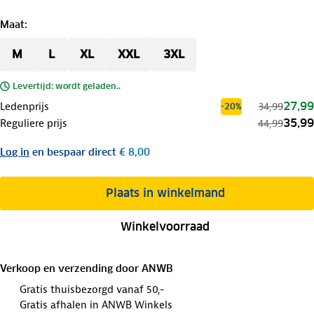
Maat
:
M
L
XL
XXL
3XL
Levertijd: wordt geladen..
27,99
Ledenprijs
34,99
-20%
35,99
Reguliere prijs
44,99
Log in
en bespaar direct
€ 8,00
Plaats in winkelmand
Winkelvoorraad
Verkoop en verzending door
ANWB
Gratis thuisbezorgd vanaf 50,-
Gratis afhalen in ANWB Winkels