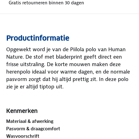
Gratis retourneren binnen 30 dagen
Productinformatie
Opgewekt word je van de Piilola polo van Human
Nature. De stof met bladerprint geeft direct een
frisse uitstraling. De korte mouwen maken deze
herenpolo ideaal voor warme dagen, en de normale
pasvorm zorgt dat hij altijd prettig zit. In deze polo
zie je er altijd tiptop uit.
Het kledingstuk is gemaakt van materialen met het
GOTS-keurmerk
. De Global Organic Textile Standard
Kenmerken
(GOTS) is een internationaal keurmerk dat strenge
Materiaal & afwerking
eisen stelt aan de gehele textielketen, van de teelt
Pasvorm & draagcomfort
van natuurlijke vezels tot aan de verwerking en
Wasvoorschrift
productie van het kledingstuk. In deze polo heb jij