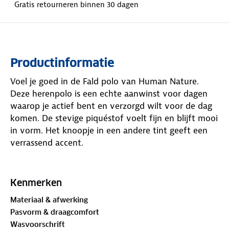
Gratis retourneren binnen 30 dagen
Productinformatie
Voel je goed in de Fald polo van Human Nature.
Deze herenpolo is een echte aanwinst voor dagen
waarop je actief bent en verzorgd wilt voor de dag
komen. De stevige piquéstof voelt fijn en blijft mooi
in vorm. Het knoopje in een andere tint geeft een
verrassend accent.
Deze polo is
GOTS-gecertificeerd
. De Global Organic
Textile Standard (GOTS) is een internationaal
Kenmerken
keurmerk dat strenge eisen stelt aan de gehele
Materiaal & afwerking
textielketen, van de teelt van natuurlijke vezels tot
Pasvorm & draagcomfort
aan de verwerking en productie van het
Wasvoorschrift
kledingstuk.
Welke kleur kies jij?