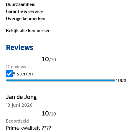
Duurzaamheid
Garantie & service
Het model is 1.90 m lang en draagt maat L.
Overige kenmerken
Materiaal
Bekijk alle kenmerken
Buitenstof: 100%
biologisch katoen
Reviews
Is je kleding aan vervanging toe? Lever het in bij
onze winkels. Wij geven er een nieuwe bestemming
10
/
10
aan.
12 reviews
5 sterren
100
%
Jan de Jong
13 juni 2026
10
/
10
Beoordeeld
Prima kwaliteit ????