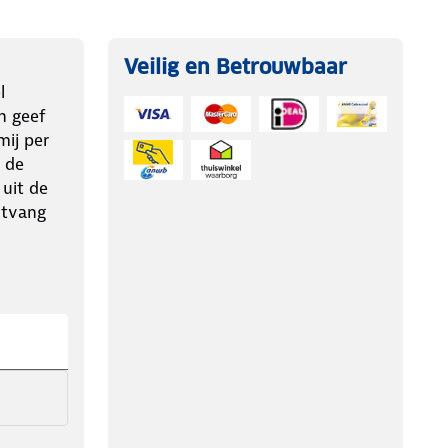
Veilig en Betrouwbaar
l
n geef
ij per
 de
 uit de
ntvang