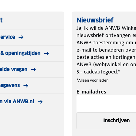
t
Nieuwsbrief
Ja, ik wil de ANWB Winke
nieuwsbrief ontvangen e
ervice
ANWB toestemming om m
e-mail te benaderen over
& openingstijden
beste acties en kortingen
ANWB (web)winkel en o
elde vragen
5.- cadeautegoed.*
*Alleen voor leden
gegevens
E-mailadres
n via ANWB.nl
Inschrijven