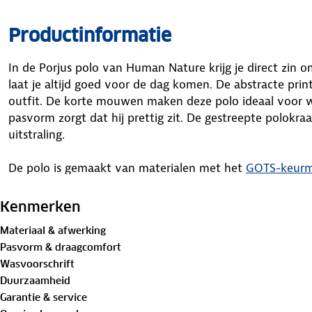
Productinformatie
In de Porjus polo van Human Nature krijg je direct zin 
laat je altijd goed voor de dag komen. De abstracte pri
outfit. De korte mouwen maken deze polo ideaal voor w
pasvorm zorgt dat hij prettig zit. De gestreepte polokra
uitstraling.
De polo is gemaakt van materialen met het
GOTS-keurm
Standard (GOTS) is een internationaal keurmerk dat stre
textielketen, van de teelt van natuurlijke vezels tot aa
Kenmerken
kledingstuk. Trek hem aan en geniet van alles om je hee
Materiaal & afwerking
Pasvorm & draagcomfort
Materiaal
Wasvoorschrift
Buitenstof: 100%
biologisch katoen
Duurzaamheid
Garantie & service
Is je kleding aan vervanging toe? Lever het in bij onze 