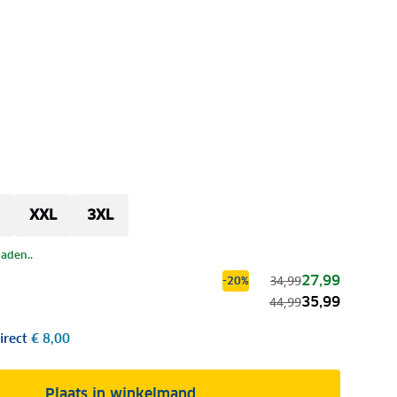
XXL
3XL
laden..
27,99
34,99
-20%
35,99
44,99
irect
€ 8,00
Plaats in winkelmand