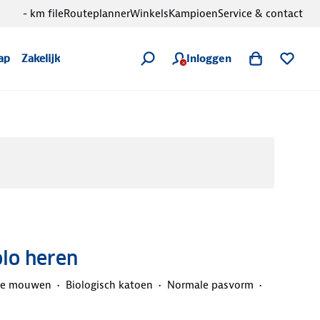
- km file
Routeplanner
Winkels
Kampioen
Service & contact
Inloggen
ap
Zakelijk
olo heren
te mouwen
Biologisch katoen
Normale pasvorm
d