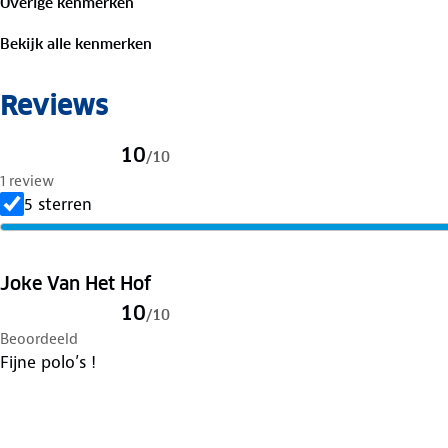
Overige kenmerken
bestemming aan.
Bekijk alle kenmerken
Reviews
10
/
10
1 review
5 sterren
Joke Van Het Hof
10
/
10
Beoordeeld
Fijne polo’s !