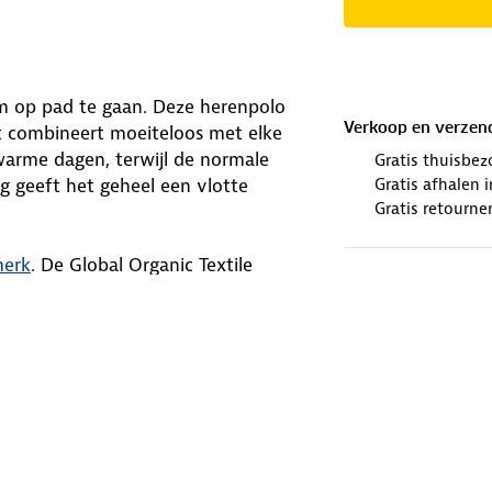
om op pad te gaan. Deze herenpolo
Verkoop en verzen
nt combineert moeiteloos met elke
arme dagen, terwijl de normale
Gratis thuisbez
Gratis afhalen
ag geeft het geheel een vlotte
Gratis retourne
erk
. De Global Organic Textile
nge eisen stelt aan de gehele
n de verwerking en productie van het
n.
winkels. Wij geven er een nieuwe