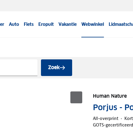
er
Auto
Fiets
Eropuit
Vakantie
Webwinkel
Lidmaatsch
Zoek
Human Nature
Porjus - P
All-overprint
Kor
GOTS-gecertificeer