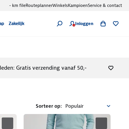
- km file
Routeplanner
Winkels
Kampioen
Service & contact
Inloggen
ap
Zakelijk
leden: Gratis verzending vanaf 50,-
Sorteer op: