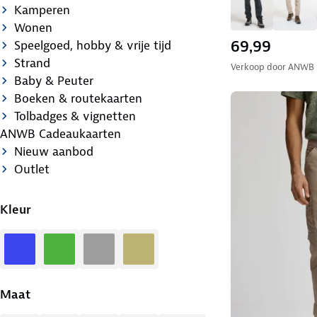
Kamperen
Wonen
69,99
Speelgoed, hobby & vrije tijd
Strand
Verkoop door
ANWB
Baby & Peuter
Boeken & routekaarten
Tolbadges & vignetten
ANWB Cadeaukaarten
Nieuw aanbod
Outlet
Kleur
Blauw
Groen
Grijs
Zand
Maat