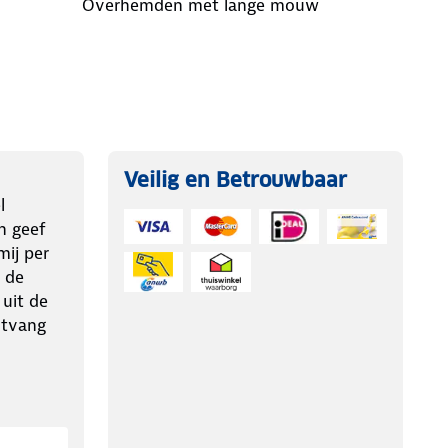
Overhemden met lange mouw
Veilig en Betrouwbaar
l
n geef
ij per
 de
 uit de
ntvang