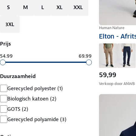
S
M
L
XL
XXL
3XL
Human Nature
Elton - Afri
Prijs
54.99
69.99
59,99
Duurzaamheid
Verkoop door
ANWB
Gerecycled polyester
(
1
)
Biologisch katoen
(
2
)
GOTS
(
2
)
Gerecycled polyamide
(
3
)