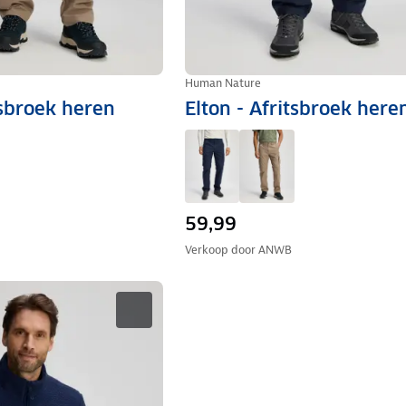
Human Nature
tsbroek heren
Elton - Afritsbroek here
59,99
Verkoop door
ANWB