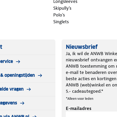
Longsleeves
Skipully's
Polo's
Singlets
t
Nieuwsbrief
Ja, ik wil de ANWB Winke
nieuwsbrief ontvangen e
ervice
ANWB toestemming om m
e-mail te benaderen over
& openingstijden
beste acties en kortingen
ANWB (web)winkel en o
elde vragen
5.- cadeautegoed.*
*Alleen voor leden
gegevens
E-mailadres
n via ANWB.nl