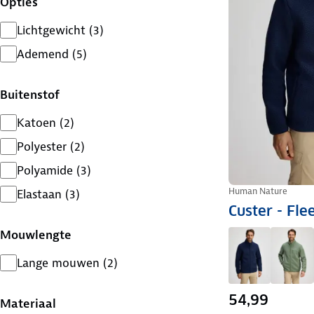
Opties
Lichtgewicht
(
3
)
Ademend
(
5
)
Buitenstof
Katoen
(
2
)
Polyester
(
2
)
Polyamide
(
3
)
Human Nature
Elastaan
(
3
)
Custer - Fl
Mouwlengte
Lange mouwen
(
2
)
54,99
Materiaal