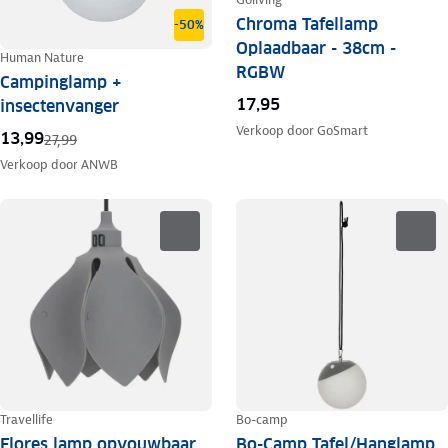
Chroma Tafellamp
-50%
Oplaadbaar - 38cm -
Human Nature
RGBW
Campinglamp +
17,95
insectenvanger
Verkoop door
GoSmart
13,99
27,99
Verkoop door
ANWB
Travellife
Bo-camp
Flores lamp opvouwbaar
Bo-Camp Tafel/Hanglamp