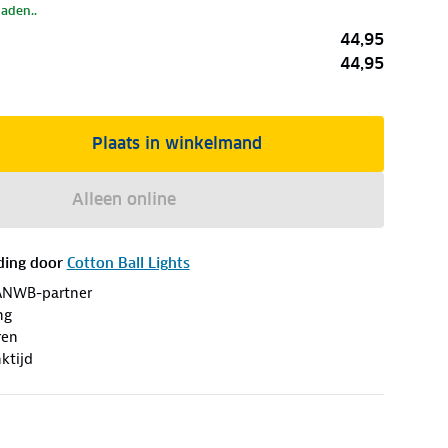
laden..
44,95
44,95
Plaats in winkelmand
Alleen online
ding door
Cotton Ball Lights
ANWB-partner
ng
ren
ktijd