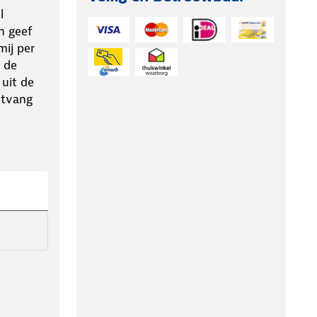
l
n geef
ij per
 de
 uit de
ntvang