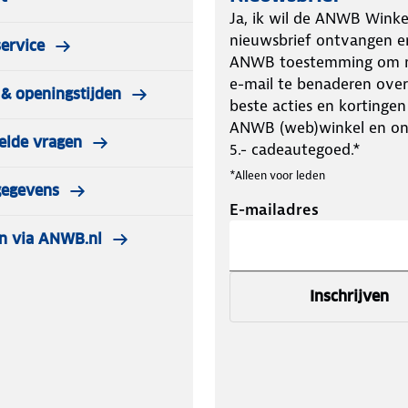
contact kan) + 2,4 meter aan lampjes.
Ja, ik wil de ANWB Winke
en lichtslinger met 20 lampjes.
nieuwsbrief ontvangen e
ervice
ANWB toestemming om m
e-mail te benaderen over
& openingstijden
haffen. Dit is dus een verlengstuk
beste acties en kortingen
tslinger tot maximaal 60 lampjes
ANWB (web)winkel en o
elde vragen
5.- cadeautegoed.*
*Alleen voor leden
gegevens
E-mailadres
n via ANWB.nl
Inschrijven