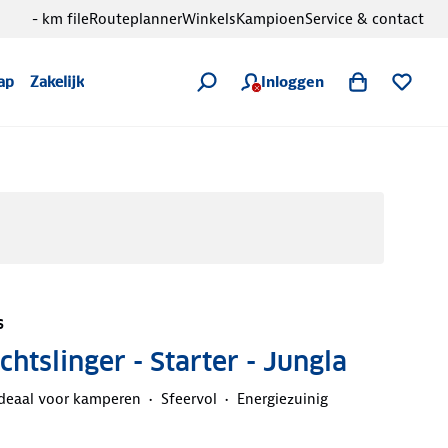
- km file
Routeplanner
Winkels
Kampioen
Service & contact
Inloggen
ap
Zakelijk
s
chtslinger - Starter - Jungla
deaal voor kamperen
Sfeervol
Energiezuinig