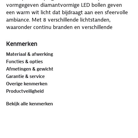
vormgegeven diamantvormige LED bollen geven
een warm wit licht dat bijdraagt aan een sfeervolle
ambiance. Met 8 verschillende lichtstanden,
waaronder continu branden en verschillende
knipperopties, kan het lichteffect volledig worden
afgestemd op de gewenste sfeer.
Kenmerken
Materiaal & afwerking
Overdag wordt de interne batterij opgeladen via het
Functies & opties
zonnepaneel op de meegeleverde spies. Zodra het
Afmetingen & gewicht
donker wordt, schakelt de lichtslinger automatisch
Garantie & service
in dankzij de ingebouwde schemersensor. De lamp is
Overige kenmerken
spatwaterdicht (IP44), waardoor deze bestand is
Productveiligheid
tegen verschillende weersomstandigheden.
Bekijk alle kenmerken
Dankzij het compacte formaat is de Diamond 10
uitermate geschikt voor het decoreren van kleinere
buitenruimtes zoals voortenten, hekken of tafels.