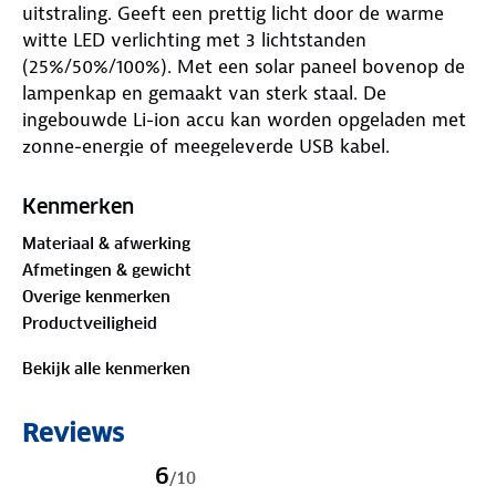
uitstraling. Geeft een prettig licht door de warme
witte LED verlichting met 3 lichtstanden
(25%/50%/100%). Met een solar paneel bovenop de
lampenkap en gemaakt van sterk staal. De
ingebouwde Li-ion accu kan worden opgeladen met
zonne-energie of meegeleverde USB kabel.
Uitgerust met timer van 4 uur om automatisch uit
te schakelen.
Kenmerken
Materiaal & afwerking
Afmetingen & gewicht
Overige kenmerken
Productveiligheid
Bekijk alle kenmerken
Reviews
6
/
10