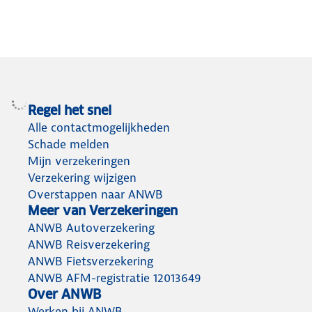
jouw
bespaar
premie.
jij
Hoe
kosten
werkt
op
dit
jouw
precies?
premie.
Regel het snel
We
Bekijk
Alle contactmogelijkheden
vertellen
al
Schade melden
Mijn verzekeringen
je
onze
Verzekering wijzigen
alles
bespaartips.
Overstappen naar ANWB
over
Meer van Verzekeringen
schadevrije
ANWB Autoverzekering
jaren.
ANWB Reisverzekering
ANWB Fietsverzekering
ANWB AFM-registratie 12013649
Over ANWB
Werken bij ANWB