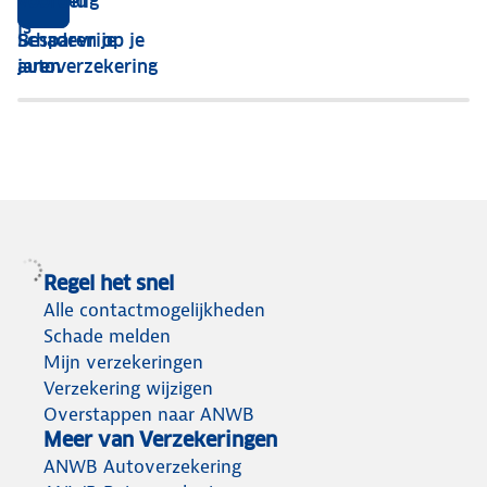
beloond
voordelig
hoger
autoverzekering?
is
Schadevrije
Besparen op je
de
Met
jaren
autoverzekering
korting
deze
op
tips
jouw
bespaar
premie.
jij
Hoe
kosten
werkt
op
dit
jouw
Regel het snel
precies?
premie.
Alle contactmogelijkheden
We
Bekijk
Schade melden
vertellen
al
Mijn verzekeringen
je
onze
Verzekering wijzigen
alles
bespaartips.
Overstappen naar ANWB
Meer van Verzekeringen
over
ANWB Autoverzekering
schadevrije