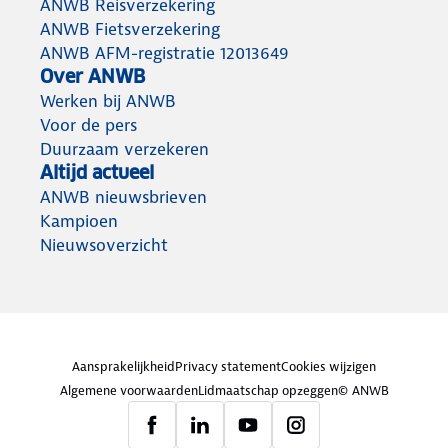
ANWB Reisverzekering
jaren.
ANWB Fietsverzekering
ANWB AFM-registratie 12013649
Over ANWB
Werken bij ANWB
Voor de pers
Duurzaam verzekeren
Altijd actueel
ANWB nieuwsbrieven
Kampioen
Nieuwsoverzicht
Aansprakelijkheid
Privacy statement
Cookies wijzigen
Algemene voorwaarden
Lidmaatschap opzeggen
© ANWB