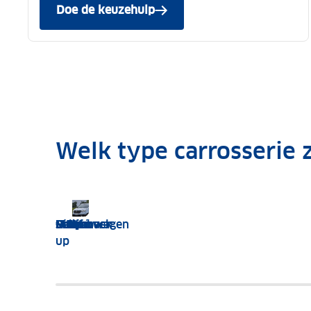
Doe de keuzehulp
Welk type carrosserie 
SUV
Cabrio
Sedan
Crossover
Hatchback
MPV
Stationwagen
Coupé
Pick-
Busje
up