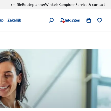
- km file
Routeplanner
Winkels
Kampioen
Service & contact
Inloggen
ap
Zakelijk