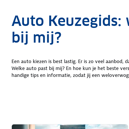
Auto Keuzegids: 
bij mij?
Een auto kiezen is best lastig. Er is zo veel aanbod,
Welke auto past bij mij? En hoe kun je het beste ver
handige tips en informatie, zodat jij een weloverw