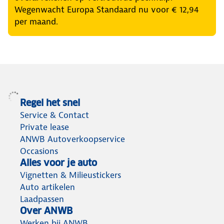
Wegenwacht Europa Standaard nu voor € 12,94
per maand.
Regel het snel
Service & Contact
Private lease
ANWB Autoverkoopservice
Occasions
Alles voor je auto
Vignetten & Milieustickers
Auto artikelen
Laadpassen
Over ANWB
Werken bij ANWB