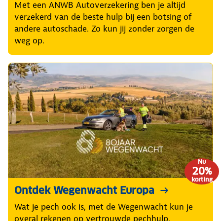
Met een ANWB Autoverzekering ben je altijd
verzekerd van de beste hulp bij een botsing of
andere autoschade. Zo kun jij zonder zorgen de
weg op.
Nu
20%
korting
Ontdek Wegenwacht Europa
Wat je pech ook is, met de Wegenwacht kun je
overal rekenen op vertrouwde pechhulp.