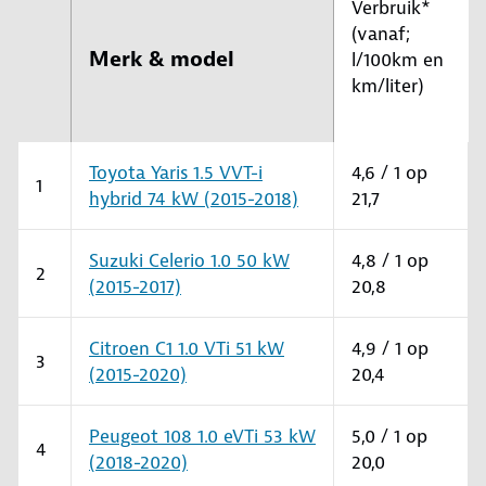
Verbruik*
(vanaf;
Merk & model
l/100km en
km/liter)
Toyota Yaris 1.5 VVT-i
4,6 / 1 op
1
hybrid 74 kW (2015-2018)
21,7
Suzuki Celerio 1.0 50 kW
4,8 / 1 op
2
(2015-2017)
20,8
Citroen C1 1.0 VTi 51 kW
4,9 / 1 op
3
(2015-2020)
20,4
Peugeot 108 1.0 eVTi 53 kW
5,0 / 1 op
4
(2018-2020)
20,0