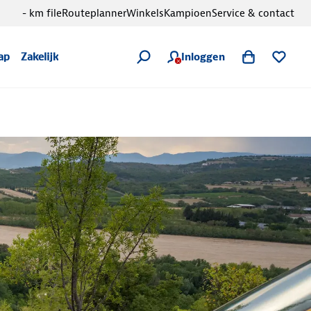
- km file
Routeplanner
Winkels
Kampioen
Service & contact
Inloggen
ap
Zakelijk