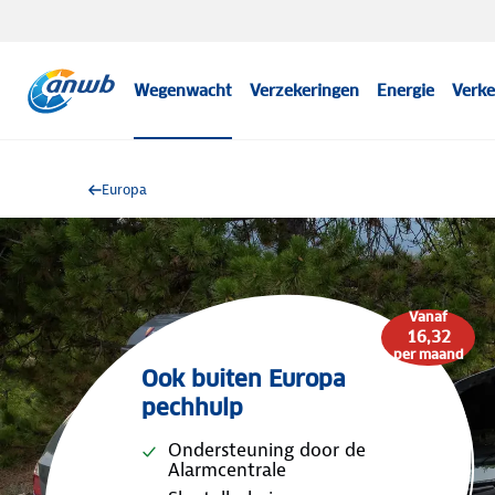
Wegenwacht
Verzekeringen
Energie
Verke
Europa
Vanaf
16,32
per maand
Ook buiten Europa
pechhulp
Ondersteuning door de
Alarmcentrale