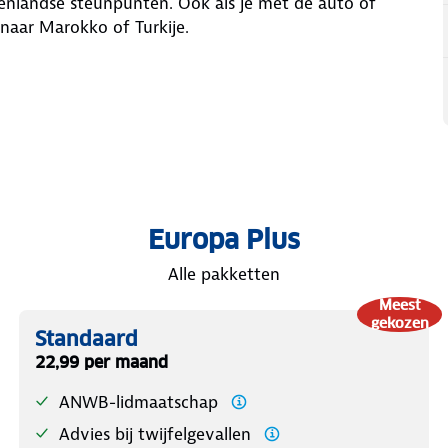
nlandse steunpunten. Ook als je met de auto of
naar Marokko of Turkije.
Europa Plus
Alle pakketten
Meest
gekozen
Standaard
22,99 per maand
ANWB-lidmaatschap
Advies bij twijfelgevallen