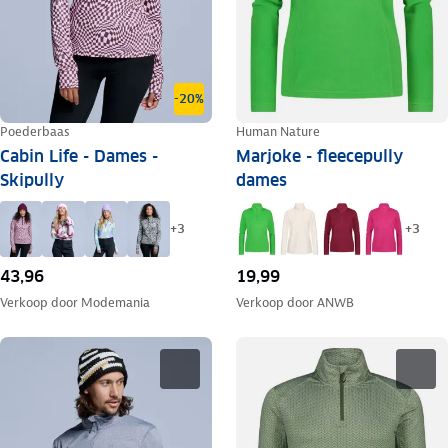
-20%
Poederbaas
Human Nature
Cabin Life - Dames -
Marjoke - fleecepully
Skipully
dames
+
3
+
3
43,96
19,99
Verkoop door
Modemania
Verkoop door
ANWB