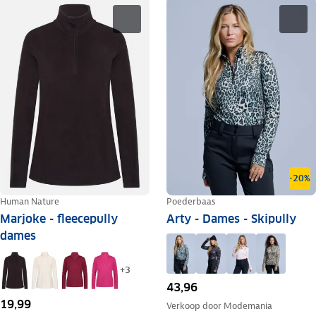
-20%
Human Nature
Poederbaas
Marjoke - fleecepully
Arty - Dames - Skipully
dames
+
3
43,96
19,99
Verkoop door
Modemania