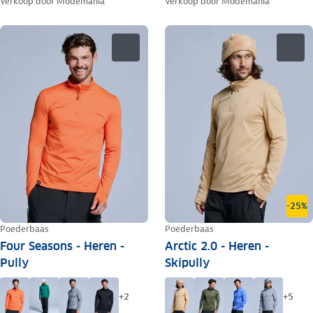
Verkoop door
Modemania
Verkoop door
Modemania
-25%
Poederbaas
Poederbaas
Four Seasons - Heren -
Arctic 2.0 - Heren -
Pully
Skipully
+
2
+
5