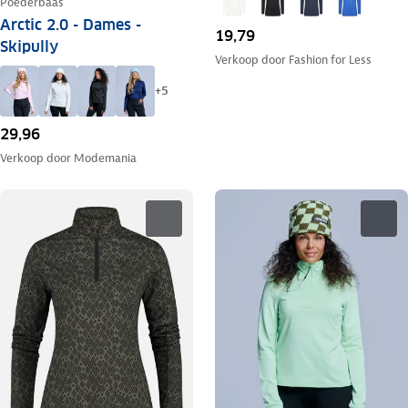
Poederbaas
Arctic 2.0 - Dames -
19,79
Skipully
Verkoop door
Fashion for Less
+
5
29,96
Verkoop door
Modemania