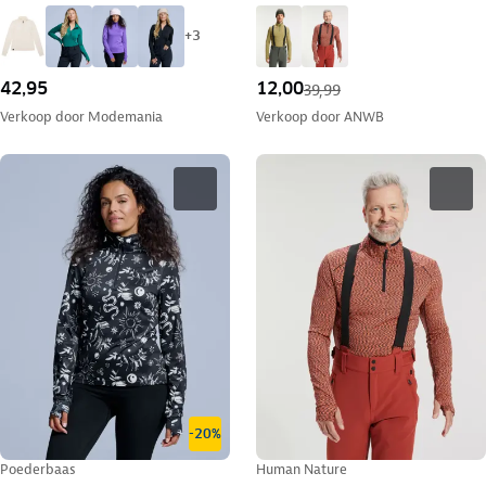
+
3
42,95
12,00
39,99
Verkoop door
Modemania
Verkoop door
ANWB
-20%
Poederbaas
Human Nature