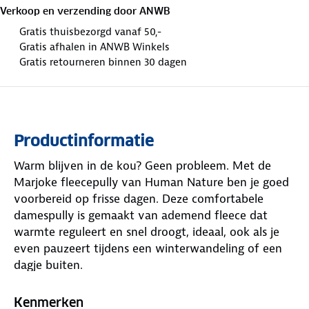
Verkoop en verzending door
ANWB
Gratis thuisbezorgd vanaf 50,-
Gratis afhalen in ANWB Winkels
Gratis retourneren binnen 30 dagen
Productinformatie
Warm blijven in de kou? Geen probleem. Met de
Marjoke fleecepully van Human Nature ben je goed
voorbereid op frisse dagen. Deze comfortabele
damespully is gemaakt van ademend fleece dat
warmte reguleert en snel droogt, ideaal, ook als je
even pauzeert tijdens een winterwandeling of een
dagje buiten.
De elastische pasvorm en opstaande kraag met
halve rits zorgen ervoor dat je nek goed beschermd
Kenmerken