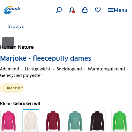
Menu
Skipully's
Human Nature
Marjoke - fleecepully dames
Ademend
Lichtgewicht
Sneldrogend
Warmteregulerend
Gerecycled polyester
klant: 8.5
Kleur
:
Gebroken wit