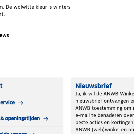
ters
ht.
iews
t
Nieuwsbrief
Ja, ik wil de ANWB Winke
nieuwsbrief ontvangen e
ervice
ANWB toestemming om m
e-mail te benaderen over
& openingstijden
beste acties en kortingen
ANWB (web)winkel en o