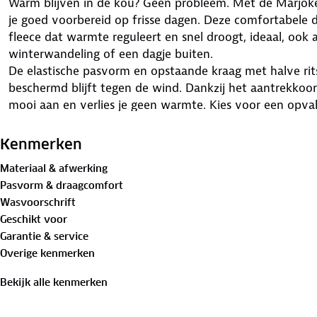
Warm blijven in de kou? Geen probleem. Met de Marjok
je goed voorbereid op frisse dagen. Deze comfortabele
fleece dat warmte reguleert en snel droogt, ideaal, ook a
winterwandeling of een dagje buiten.
De elastische pasvorm en opstaande kraag met halve rit
beschermd blijft tegen de wind. Dankzij het aantrekkoor
mooi aan en verlies je geen warmte. Kies voor een opvall
overal bij past. Er is ook een herenvariant: de fleecepull
warm op pad.
Kenmerken
Materiaal & afwerking
Bewust onderweg met hergebruikt materiaal
Pasvorm & draagcomfort
70% polyester, 30%
gerecycled polyester
Wasvoorschrift
Geschikt voor
Is je kleding aan vervanging toe? Lever het in bij onze 
Garantie & service
bestemming aan.
Overige kenmerken
Bekijk alle kenmerken