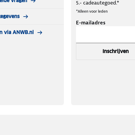
elde vragen
5.- cadeautegoed.*
*Alleen voor leden
gegevens
E-mailadres
n via ANWB.nl
Inschrijven