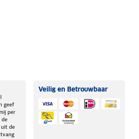
Veilig en Betrouwbaar
l
n geef
ij per
 de
 uit de
ntvang