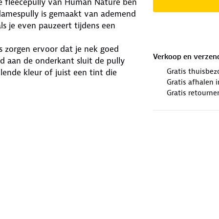
e fleecepully van Human Nature ben
 damespully is gemaakt van ademend
ls je even pauzeert tijdens een
s zorgen ervoor dat je nek goed
Verkoop en verzen
d aan de onderkant sluit de pully
Gratis thuisbez
ende kleur of juist een tint die
Gratis afhalen
y Wim. Zo ga je samen stijlvol en
Gratis retourne
winkels. Wij geven er een nieuwe