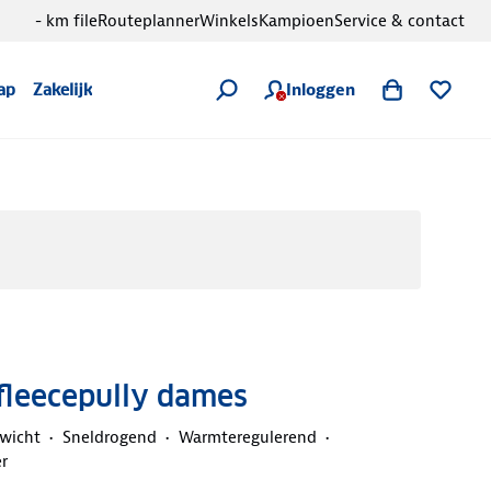
- km file
Routeplanner
Winkels
Kampioen
Service & contact
Inloggen
ap
Zakelijk
fleecepully dames
ewicht
Sneldrogend
Warmteregulerend
r