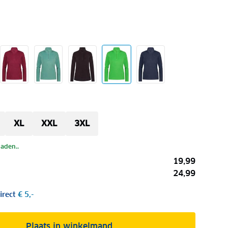
XL
XXL
3XL
laden..
19,99
24,99
irect
€ 5,-
Plaats in winkelmand