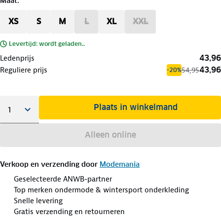
Maat
:
XS
S
M
L
XL
XXL
Levertijd: wordt geladen..
43,96
Ledenprijs
43,96
Reguliere prijs
54,95
-20%
Plaats in winkelmand
Alleen online
Verkoop en verzending door
Modemania
Geselecteerde ANWB-partner
Top merken ondermode & wintersport onderkleding
Snelle levering
Gratis verzending en retourneren