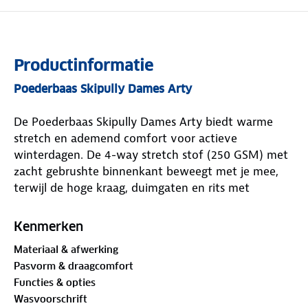
Productinformatie
Poederbaas Skipully Dames Arty
De Poederbaas Skipully Dames Arty biedt warme
stretch en ademend comfort voor actieve
winterdagen. De 4-way stretch stof (250 GSM) met
zacht gebrushte binnenkant beweegt met je mee,
terwijl de hoge kraag, duimgaten en rits met
ritsbeschermer extra comfort geven. De anti-odor
coffeetreatment houdt de pully langer fris. Regular
Kenmerken
fit met seasonal print. Verkrijgbaar in verschillende
Materiaal & afwerking
kleuren.
Pasvorm & draagcomfort
Functies & opties
Wasvoorschrift
Eigenschappen van Poederbaas Skipully Dames