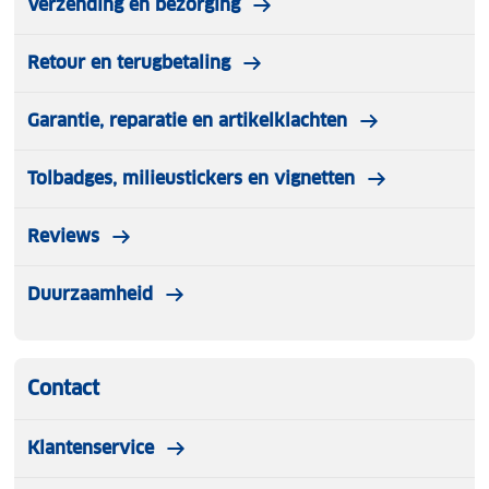
Verzending en bezorging
Hoge kraag
Retour en terugbetaling
Seasonal print
Garantie, reparatie en artikelklachten
Anti-odor coffeetreatment
Tolbadges, milieustickers en vignetten
Gebrushte binnenkant (extra zacht op de huid)
Regular fit
Reviews
Verkrijgbaar in verschillende kleuren
Duurzaamheid
Contact
Klantenservice