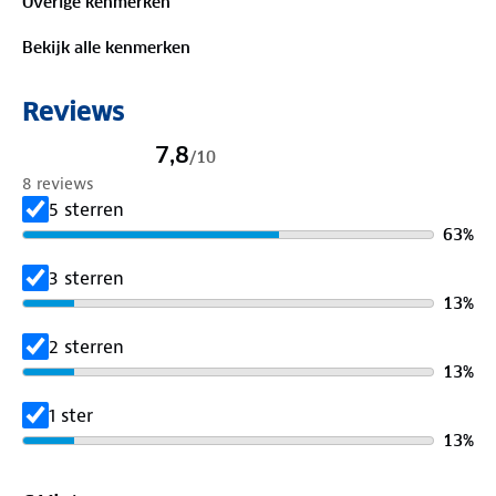
Overige kenmerken
Is je kleding aan vervanging toe? Lever het in bij
Bekijk alle kenmerken
onze winkels. Wij geven er een nieuwe bestemming
aan.
Reviews
7,8
/
10
8 reviews
5 sterren
63
%
3 sterren
13
%
2 sterren
13
%
1 ster
13
%