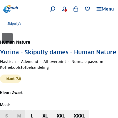
Menu
Skipully's
Human Nature
Yurina - Skipully dames - Human Nature
Elastisch
Ademend
All-overprint
Normale pasvorm
Koffiekoolstofbehandeling
klant: 7.8
Kleur
:
Zwart
Maat
:
S
M
L
XL
XXL
XXXL