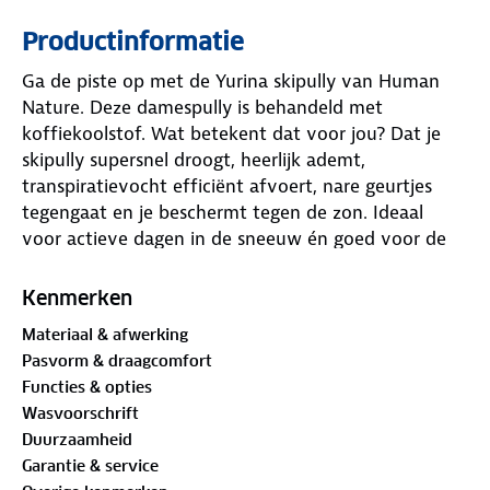
Productinformatie
Ga de piste op met de Yurina skipully van Human
Nature. Deze damespully is behandeld met
koffiekoolstof. Wat betekent dat voor jou? Dat je
skipully supersnel droogt, heerlijk ademt,
transpiratievocht efficiënt afvoert, nare geurtjes
tegengaat en je beschermt tegen de zon. Ideaal
voor actieve dagen in de sneeuw én goed voor de
natuur!
Kenmerken
De Yurina skipully is elastisch, heeft een all-overprint
Materiaal & afwerking
en biedt een comfortabele pasvorm. Hij is
Pasvorm & draagcomfort
verkrijgbaar in het zwart. Welke avonturen ga jij
Functies & opties
beleven in deze toffe pully?
Wasvoorschrift
Duurzaamheid
Materialen:
Garantie & service
90% polyester, 10% elastaan