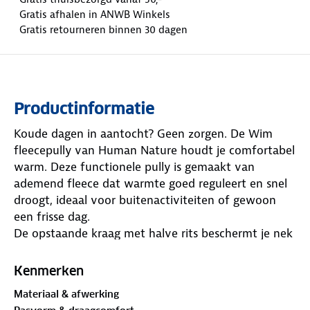
Gratis afhalen in ANWB Winkels
Gratis retourneren binnen 30 dagen
Productinformatie
Koude dagen in aantocht? Geen zorgen. De Wim
fleecepully van Human Nature houdt je comfortabel
warm. Deze functionele pully is gemaakt van
ademend fleece dat warmte goed reguleert en snel
droogt, ideaal voor buitenactiviteiten of gewoon
een frisse dag.
De opstaande kraag met halve rits beschermt je nek
tegen de wind, terwijl je met het aantrekkoord aan
de onderkant de pasvorm eenvoudig aanpast.
Kenmerken
Verkrijgbaar in diverse kleuren, zodat je hem
Materiaal & afwerking
makkelijk combineert met bijvoorbeeld de Miles