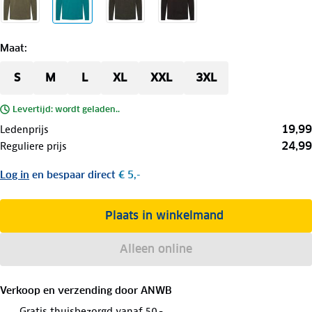
Maat
:
S
M
L
XL
XXL
3XL
Levertijd: wordt geladen..
19,99
Ledenprijs
24,99
Reguliere prijs
Log in
en bespaar direct
€ 5,-
Plaats in winkelmand
Alleen online
Verkoop en verzending door
ANWB
Gratis thuisbezorgd vanaf 50,-