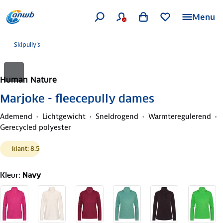
Menu
Skipully's
Human Nature
Marjoke - fleecepully dames
Ademend
Lichtgewicht
Sneldrogend
Warmteregulerend
Gerecycled polyester
klant: 8.5
Kleur
:
Navy