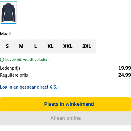
Maat
:
S
M
L
XL
XXL
3XL
Levertijd: wordt geladen..
19,99
Ledenprijs
24,99
Reguliere prijs
Log in
en bespaar direct
€ 5,-
Plaats in winkelmand
Alleen online