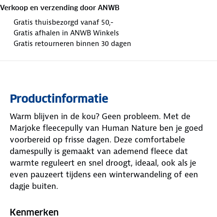
Verkoop en verzending door
ANWB
Gratis thuisbezorgd vanaf 50,-
Gratis afhalen in ANWB Winkels
Gratis retourneren binnen 30 dagen
Productinformatie
Warm blijven in de kou? Geen probleem. Met de
Marjoke fleecepully van Human Nature ben je goed
voorbereid op frisse dagen. Deze comfortabele
damespully is gemaakt van ademend fleece dat
warmte reguleert en snel droogt, ideaal, ook als je
even pauzeert tijdens een winterwandeling of een
dagje buiten.
De elastische pasvorm en opstaande kraag met
halve rits zorgen ervoor dat je nek goed beschermd
Kenmerken