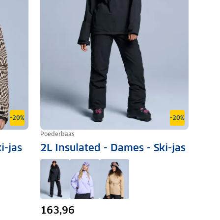
-20%
-20%
Poederbaas
i-jas
2L Insulated - Dames - Ski-jas
163,96