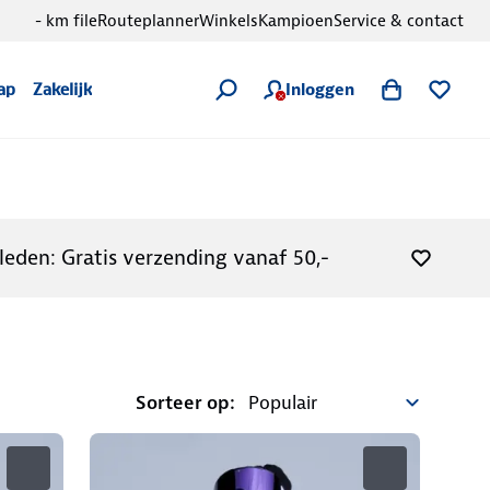
- km file
Routeplanner
Winkels
Kampioen
Service & contact
Inloggen
ap
Zakelijk
leden: Gratis verzending vanaf 50,-
Sorteer op: