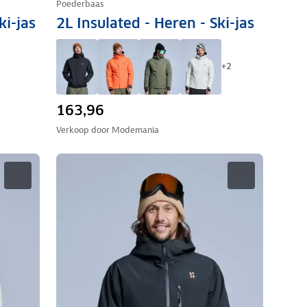
Poederbaas
ki-jas
2L Insulated - Heren - Ski-jas
+
2
163,96
Verkoop door
Modemania