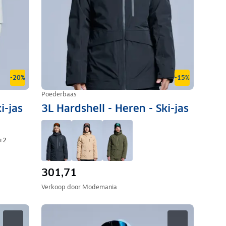
-20%
-15%
Poederbaas
i-jas
3L Hardshell - Heren - Ski-jas
+
2
301,71
Verkoop door
Modemania