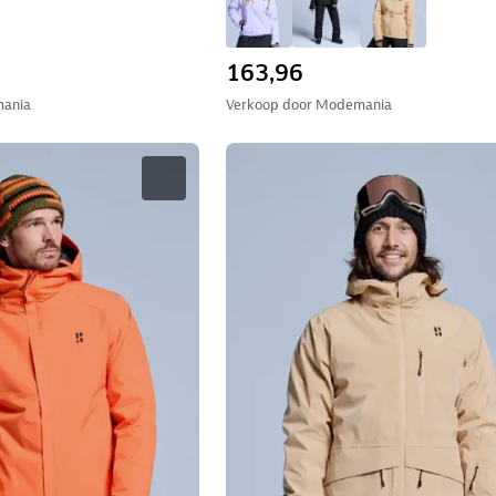
163,96
ania
Verkoop door
Modemania