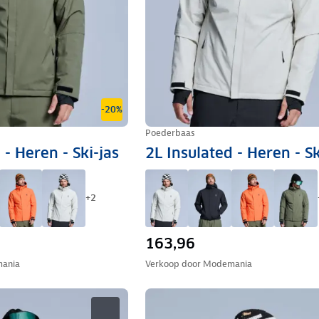
-20%
Poederbaas
 - Heren - Ski-jas
2L Insulated - Heren - Sk
+
2
163,96
ania
Verkoop door
Modemania