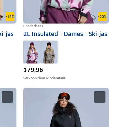
-15%
-20%
Poederbaas
i-jas
2L Insulated - Dames - Ski-jas
179,96
Verkoop door
Modemania