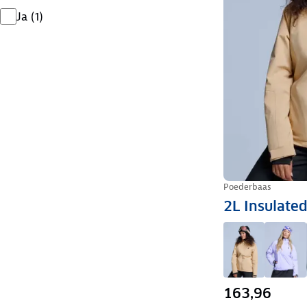
Ja
(
1
)
Poederbaas
2L Insulated
163,96