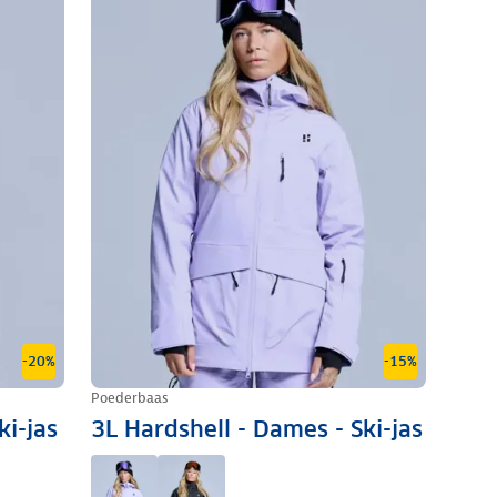
-20%
-15%
Poederbaas
ki-jas
3L Hardshell - Dames - Ski-jas