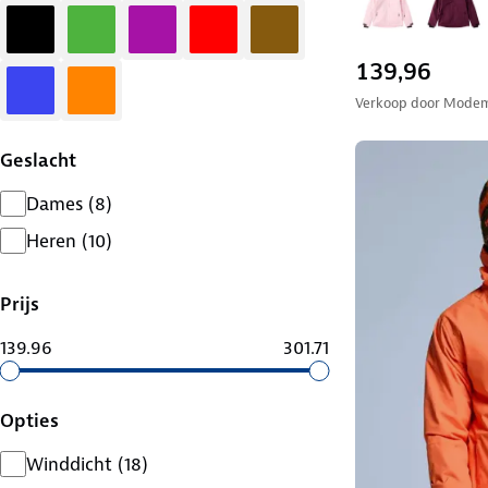
Zwart
Groen
Paars
Rood
Bruin
139,96
Blauw
Oranje
Verkoop door
Modem
Geslacht
Dames
(
8
)
Heren
(
10
)
Prijs
139.96
301.71
Opties
Winddicht
(
18
)