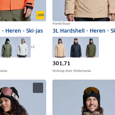
-20%
Poederbaas
 - Heren - Ski-jas
3L Hardshell - Heren - Sk
+
2
301,71
ania
Verkoop door
Modemania