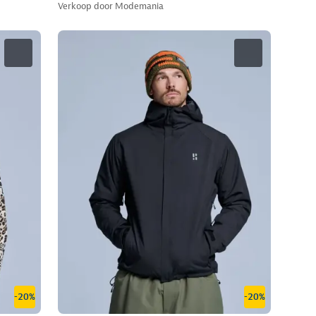
Verkoop door
Modemania
-20%
-20%