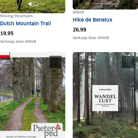
ANWB
Moving Mountains
Hike de Benelux
Dutch Mountain Trail
26,99
19,95
Verkoop door
ANWB
Verkoop door
ANWB