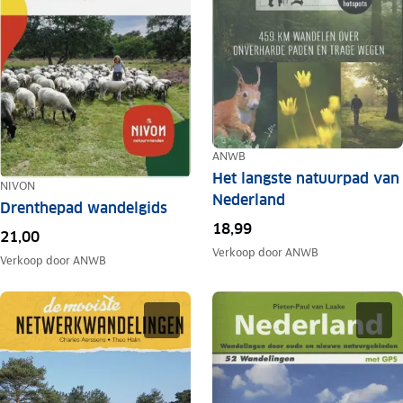
ANWB
Het langste natuurpad van
NIVON
Nederland
Drenthepad wandelgids
18,99
21,00
Verkoop door
ANWB
Verkoop door
ANWB