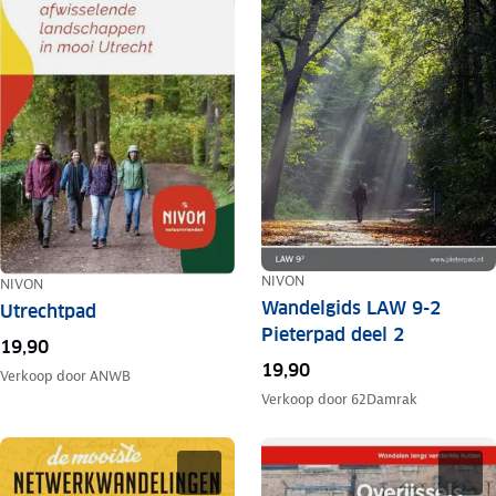
NIVON
NIVON
Wandelgids LAW 9-2
Utrechtpad
Pieterpad deel 2
19,90
19,90
Verkoop door
ANWB
Verkoop door
62Damrak