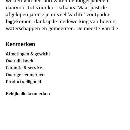
westen van het land waren de mogelijkheden
daarvoor tot voor kort schaars. Maar juist de
afgelopen jaren zijn er veel 'zachte' voetpaden
bijgekomen, dankzij de medewerking van boeren,
waterschappen en gemeenten. De meeste van die
paden zijn opgenomen in de regionale
wandelnetwerken van Utrecht, Noord- en Zuid-
Kenmerken
Holland.
Afmetingen & gewicht
Anno 2018 is het overgrote deel van die provincies
Over dit boek
bedekt met een fijnmazig netwerk van uniform
Garantie & service
bewegwijzerde wandelroutes. De wandelaar kan z'n
Overige kenmerken
eigen route uitzoeken aan de hand van allerlei
Productveiligheid
criteria: lang-kort, met of zonder hond, bossig of
open, verhard of onverhard, thematisch of niet-
Bekijk alle kenmerken
thematisch. Maar waar te beginnen als wandelaar?
Waar is het nu 'echt genieten', wat zijn de mooiste
rondwandelingen?
De auteurs, routemakers en ontwerpers van diverse
wandelnetwerken, weten dat als geen ander.