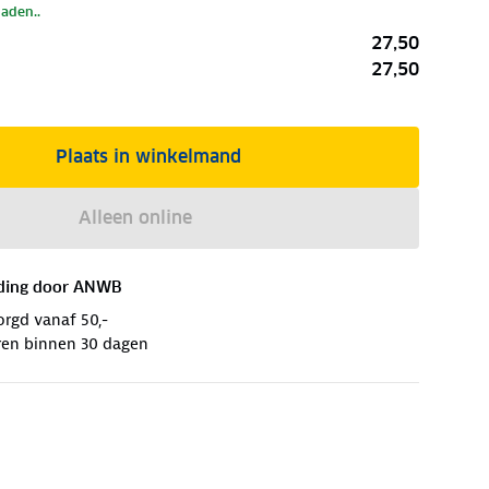
laden..
27,50
27,50
Plaats in winkelmand
Alleen online
ding door
ANWB
orgd vanaf 50,-
ren binnen 30 dagen