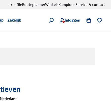
- km file
Routeplanner
Winkels
Kampioen
Service & contact
Inloggen
ap
Zakelijk
htleven
 Nederland