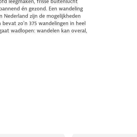
ofd leegmaken, frisse buitenlucht
spannend én gezond. Een wandeling
n Nederland zijn de mogelijkheden
n bevat zo'n 375 wandelingen in heel
f gaat wadlopen: wandelen kan overal,