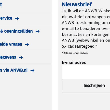
t
Nieuwsbrief
Ja, ik wil de ANWB Winke
nieuwsbrief ontvangen e
ervice
ANWB toestemming om m
e-mail te benaderen over
& openingstijden
beste acties en kortingen
ANWB (web)winkel en o
elde vragen
5.- cadeautegoed.*
*Alleen voor leden
gegevens
E-mailadres
n via ANWB.nl
Inschrijven