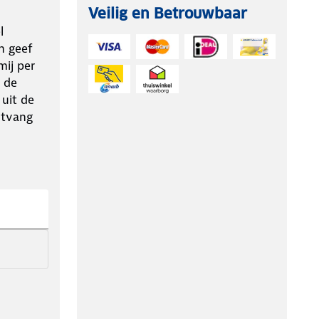
Veilig en Betrouwbaar
l
n geef
ij per
 de
 uit de
ntvang