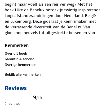
begint maar voelt als een reis ver weg? Met het
boek Hike de Benelux ontdek je twintig inspirerende
langeafstandswandelingen door Nederland, België
en Luxemburg. Deze gids laat je kennismaken met
de verrassende diversiteit van de Benelux. Van
glooiende heuvels tot uitgestrekte bossen en van
cultuur tot stilte: elke route biedt iets unieks.
Kenmerken
Ervaren wandelaars Mechteld en Kaz nemen je mee
Over dit boek
langs bekende paden zoals het Pieterpad, maar
Garantie & service
verrassen je ook met minder bekende parels zoals
Overige kenmerken
de Dutch Mountain Trail en de Sentier des Abbayes
Trappistes. Of je nu een doorgewinterde hiker bent
Bekijk alle kenmerken
of net begint, dit boek helpt je op weg.
Reviews
Wat kun je verwachten van dit boek?
✓ 20 langeafstandswandelingen in Nederland, België
9
/
10
en Luxemburg
2 reviews