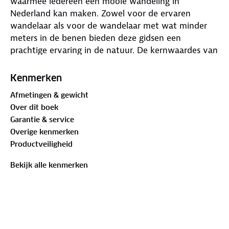
waarmee iedereen een mooie wandeling in
Nederland kan maken. Zowel voor de ervaren
wandelaar als voor de wandelaar met wat minder
meters in de benen bieden deze gidsen een
prachtige ervaring in de natuur. De kernwaardes van
deze reeks: • 15 wandelingen van 5 tot 17 km, zoveel
mogelijk onverhard • Uitsluitend routes uit
Kenmerken
gemarkeerde wandelnetwerken • Topografische
Afmetingen & gewicht
routekaartjes • Landschapsfoto’s & historische
Over dit boek
illustraties • Downloadbare GPS-tracks
Garantie & service
Overige kenmerken
Productveiligheid
Bekijk alle kenmerken