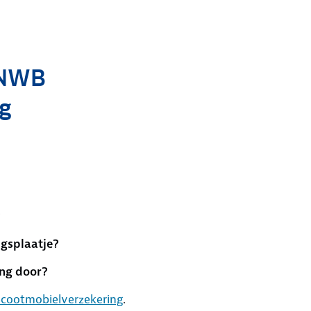
ANWB
g
?
ngsplaatje?
ing door?
Scootmobielverzekering
.