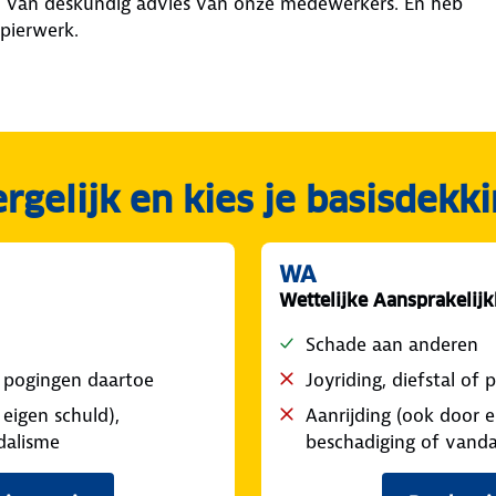
erd van deskundig advies van onze medewerkers. En heb
apierwerk.
rgelijk en kies je basisdekk
WA
Wettelijke Aansprakelijk
Schade aan anderen
of pogingen daartoe
Joyriding, diefstal of
 eigen schuld),
Aanrijding (ook door e
dalisme
beschadiging of vanda