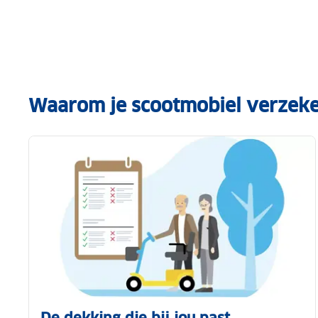
Waarom je scootmobiel verzek
De dekking die bij jou past