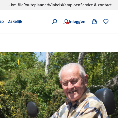
- km file
Routeplanner
Winkels
Kampioen
Service & contact
Inloggen
ap
Zakelijk