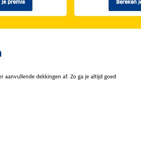
 je premie
Bereken j
voor de ANWB Scootmobielverzekering met Volledig Ca
n
r aanvullende dekkingen af. Zo ga je altijd goed