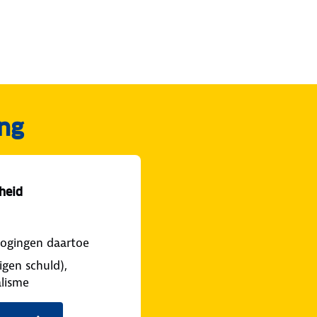
ing
heid
 pogingen daartoe
igen schuld),
lisme