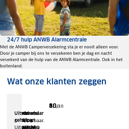
24/7 hulp ANWB Alarmcentrale
Met de ANWB Camperverzekering sta je er nooit alleen voor.
Door je camper bij ons te verzekeren ben je dag en nacht
verzekerd van de hulp van de ANWB Alarmcentrale. Ook in het
buitenland.
Wat onze klanten zeggen
ANWB
8
8
10
10
10
/
/
10
10
/
/
/
10
10
10
Camperverzekering
scoort
Betrouwbaar
Doen
Goede
Goede
Uitstekend
Betrouwbaar.
wat je
prijs
dekking
geholpen
4
Mattijs
verwacht
Goede prijs
Verzekering
Uitstekend
,
van