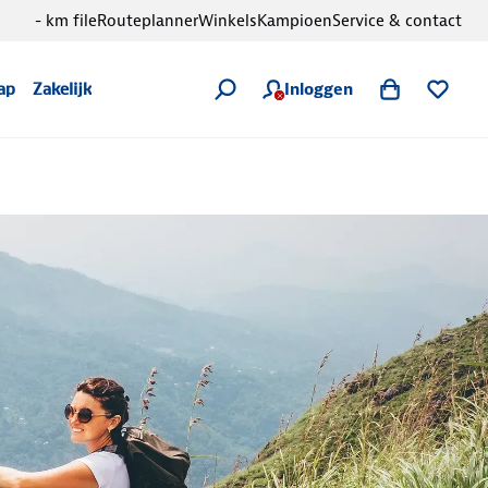
- km file
Routeplanner
Winkels
Kampioen
Service & contact
Inloggen
ap
Zakelijk