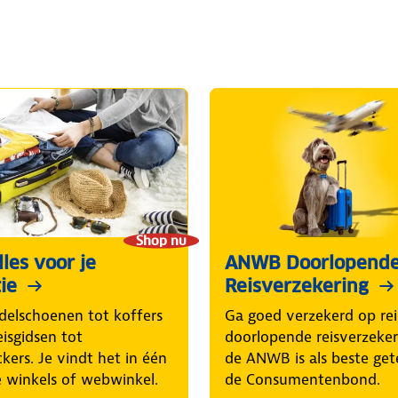
Shop nu
les voor je
ANWB Doorlopend
ie
Reisverzekering
elschoenen tot koffers
Ga goed verzekerd op rei
eisgidsen tot
doorlopende reisverzeke
ckers. Je vindt het in één
de ANWB is als beste get
 winkels of webwinkel.
de Consumentenbond.