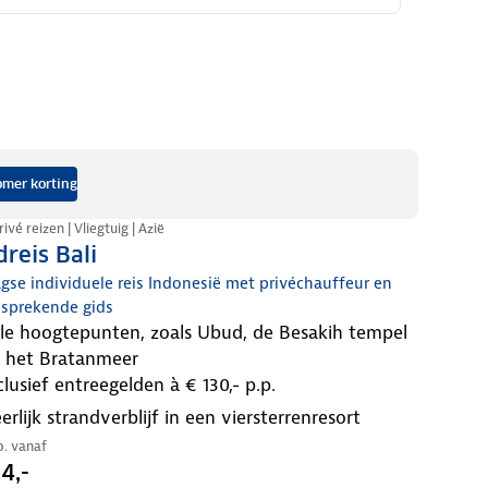
mer korting
ivé reizen | Vliegtuig | Azië
reis Bali
gse individuele reis Indonesië met privéchauffeur en
ssprekende gids
 het Bratanmeer
nclusief entreegelden à € 130,- p.p.
heerlijk strandverblijf in een viersterrenresort
.p. vanaf
4,-