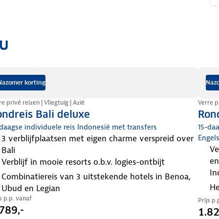
ou
Nazomer korting
Nazo
e privé reizen | Vliegtuig | Azië
Verre pr
ndreis Bali deluxe
Rond
daagse individuele reis Indonesië met transfers
15-daa
3 verblijfplaatsen met eigen charme verspreid over
Engel
vele hoogtepunten, zoals Ubud, de Besakih tempel
Bali
en
verblijf in mooie resorts o.b.v. logies-ontbijt
i
combinatiereis van 3 uitstekende hotels in Benoa,
Ubud en Legian
js p.p. vanaf
Prijs p
789,-
1.82