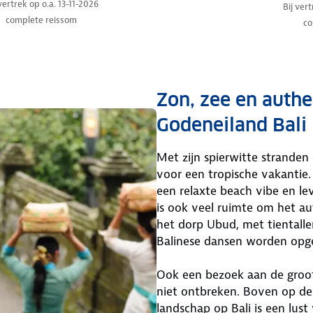
 vertrek op o.a. 13-11-2026
Bij ver
complete reissom
co
Zon, zee en authe
Godeneiland Bali
Met zijn spierwitte stranden 
voor een tropische vakantie. 
een relaxte beach vibe en le
is ook veel ruimte om het au
het dorp Ubud, met tientall
Balinese dansen worden opg
Ook een bezoek aan de groot
niet ontbreken. Boven op de 
landschap op Bali is een lus