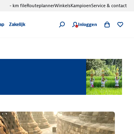
- km file
Routeplanner
Winkels
Kampioen
Service & contact
Inloggen
ap
Zakelijk