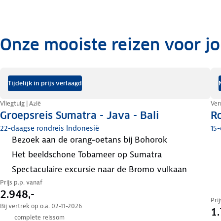
Onze mooiste reizen voor j
.
Tijdelijk in prijs verlaagd
Vliegtuig | Azië
Verr
Groepsreis Sumatra - Java - Bali
Ro
22-daagse rondreis Indonesië
15-
bezoek aan de orang-oetans bij Bohorok
het beeldschone Tobameer op Sumatra
spectaculaire excursie naar de Bromo vulkaan
Prijs p.p. vanaf
2.948,-
Pri
Bij vertrek op o.a. 02-11-2026
1.
complete reissom