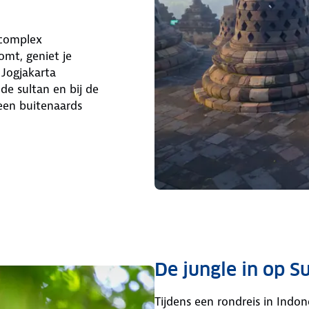
lcomplex
omt, geniet je
 Jogjakarta
e sultan en bij de
een buitenaards
De jungle in op S
Tijdens een rondreis in Indon