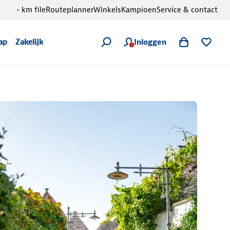
- km file
Routeplanner
Winkels
Kampioen
Service & contact
Inloggen
ap
Zakelijk