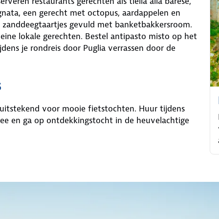
veren restaurants gerechten als tiella alla barese,
ignata, een gerecht met octopus, aardappelen en
eine zanddeegtaartjes gevuld met banketbakkersroom.
leine lokale gerechten. Bestel antipasto misto op het
ijdens je rondreis door Puglia verrassen door de
s
 uitstekend voor mooie fietstochten. Huur tijdens
 mee en ga op ontdekkingstocht in de heuvelachtige