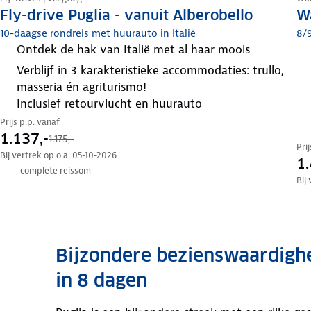
Fly-drive Puglia - vanuit Alberobello
W
10-daagse rondreis met huurauto in Italië
8/9
ontdek de hak van Italië met al haar moois
verblijf in 3 karakteristieke accommodaties: trullo,
masseria én agriturismo!
inclusief retourvlucht en huurauto
Prijs p.p. vanaf
1.137,-
1.175,-
Pri
Bij vertrek op o.a. 05-10-2026
1.
complete reissom
Bij
Bijzondere bezienswaardighe
in 8 dagen