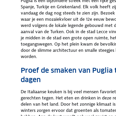
Puglia is een bijzondere streek met een rijke ge
Spanje, Turkije en Griekenland. Elk volk heeft zi
vandaag de dag nog steeds te zien zijn. Bezoek t
waar je een mozaïekvloer uit de 12e eeuw bewon
werd volgens de lokale legende gebouwd met 
aanval van de Turken. Ook in de stad Lecce vind
je midden in de stad een grote open ruimte, he
toegangswegen. Op het plein kwam de bevolki
door de slimme architectuur en smalle steegjes
worden.
Proef de smaken van Puglia t
dagen
De Italiaanse keuken is bij veel mensen favoriet
gerechten tegen. Het eten en drinken in deze reg
delen van het land. Door het zonnige klimaat is 
winters zorgen ervoor dat groenten als tomaten