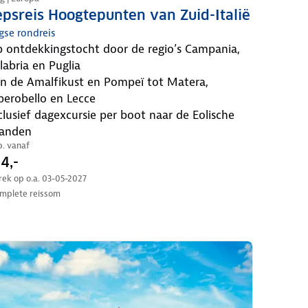
psreis Hoogtepunten van Zuid-Italië
gse rondreis
labria en Puglia
berobello en Lecce
landen
.p. vanaf
4,-
trek op o.a. 03-05-2027
mplete reissom