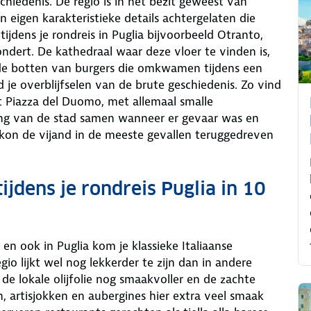
schiedenis. De regio is in het bezit geweest van
jn eigen karakteristieke details achtergelaten die
ijdens je rondreis in Puglia bijvoorbeeld Otranto,
dert. De kathedraal waar deze vloer te vinden is,
de botten van burgers die omkwamen tijdens een
 je overblijfselen van de brute geschiedenis. Zo vind
t Piazza del Duomo, met allemaal smalle
ng van de stad samen wanneer er gevaar was en
 kon de vijand in de meeste gevallen teruggedreven
ijdens je rondreis Puglia in 10
 en ook in Puglia kom je klassieke Italiaanse
io lijkt wel nog lekkerder te zijn dan in andere
de lokale olijfolie nog smaakvoller en de zachte
, artisjokken en aubergines hier extra veel smaak