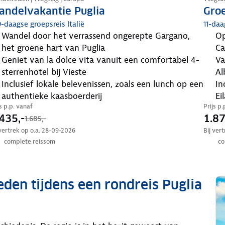
andelvakantie Puglia
Groe
-daagse groepsreis Italië
11-daa
wandel door het verrassend ongerepte Gargano,
op ontdekkingstocht door de regio’s Campania,
het groene hart van Puglia
Ca
geniet van la dolce vita vanuit een comfortabel 4-
van de Amalfikust en Pompeï tot Matera,
sterrenhotel bij Vieste
Al
inclusief lokale belevenissen, zoals een lunch op een
inclusief dagexcursie per boot naar de Eolische
authentieke kaasboerderij
Ei
js p.p. vanaf
Prijs p
435,-
1.87
1.685,-
 vertrek op o.a. 28-09-2026
Bij ver
complete reissom
co
den tijdens een rondreis Puglia