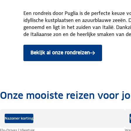
Een rondreis door Puglia is de perfecte keuze v
idyllische kustplaatsen en azuurblauwe zeeën. D
genoemd en ligt in het zuiden van Italië. Dankzij
de Italiaanse zon en de heerlijke smaken van d
Bekijk al onze rondreizen
naar Puglia
Onze mooiste reizen voor j
.
Nazomer korting
Fly-Drives | Vliegtuig
Wan