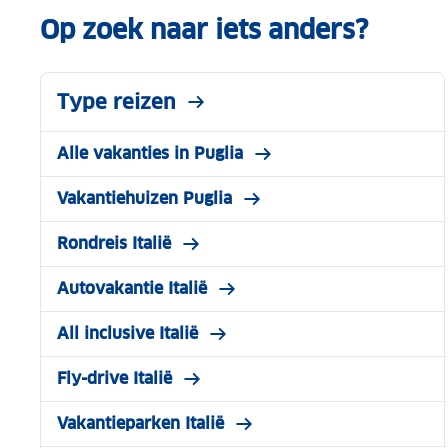
De parels van Puglia
Op zoek naar iets anders?
Tips van B&B-eigenaren Jeroen & Nicole
Meer in Kampioen
Type reizen
Alle vakanties in Puglia
Vakantiehuizen Puglia
Rondreis Italië
Autovakantie Italië
All inclusive Italië
Fly-drive Italië
Vakantieparken Italië