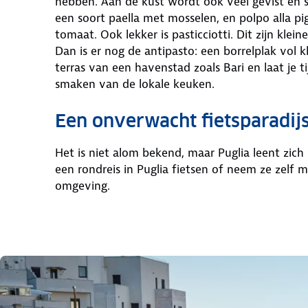
hebben. Aan de kust wordt ook veel gevist en ser
een soort paella met mosselen, en polpo alla p
tomaat. Ook lekker is pasticciotti. Dit zijn kl
Dan is er nog de antipasto: een borrelplak vol k
terras van een havenstad zoals Bari en laat je t
smaken van de lokale keuken.
Een onverwacht fietsparadij
Het is niet alom bekend, maar Puglia leent zich
een rondreis in Puglia fietsen of neem ze zelf
omgeving.