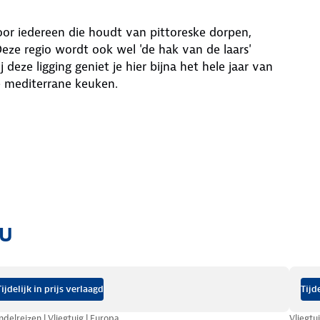
oor iedereen die houdt van pittoreske dorpen,
eze regio wordt ook wel 'de hak van de laars'
 deze ligging geniet je hier bijna het hele jaar van
e mediterrane keuken.
ou
Tijdelijk in prijs verlaagd
Tijd
delreizen | Vliegtuig | Europa
Vliegtu