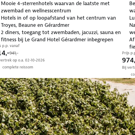
mooie 4-sterrenhotels waarvan de laatste met
bezoek abdijen, wijngaarden, stadspaleizen,
zwembad en wellnesscentrum
wa
hotels in of op loopafstand van het centrum van
Lu
Troyes, Beaune en Gérardmer
natuur, cultuur, activiteiten, rust en veelal
2 diners, toegang tot zwembaden, jacuzzi, sauna en
we
fitness bij Le Grand Hotel Gérardmer inbegrepen
afwisselend landschappen, wandelingen of zelfs
js p.p. vanaf
fi
4,-
941,-
Prijs p
974,
 vertrek op o.a. 02-10-2026
complete reissom
Bij ver
co