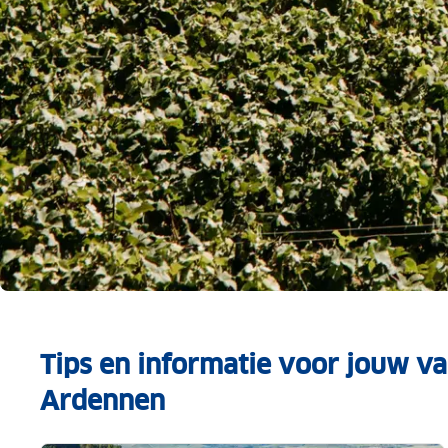
Bruisend als bubbels
Tips en informatie voor jouw v
Ontdek de Champagnestreek per trein
Ardennen
Meer in Kampioen