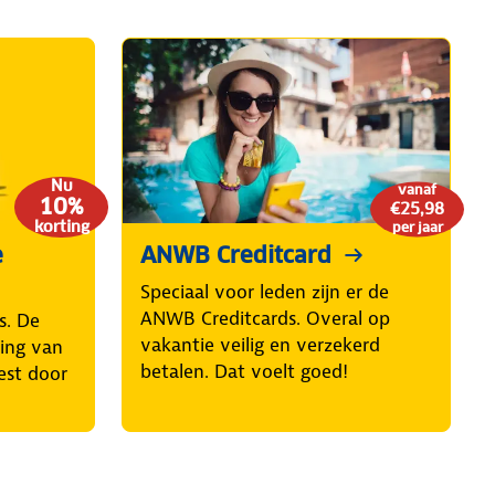
Nu
vanaf
10%
€25,98
korting
per jaar
e
ANWB Creditcard
Speciaal voor leden zijn er de
ANWB Creditcards. Overal op
s. De
vakantie veilig en verzekerd
ring van
betalen. Dat voelt goed!
est door