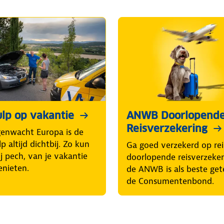
lp op vakantie
ANWB Doorlopend
Reisverzekering
enwacht Europa is de
p altijd dichtbij. Zo kun
Ga goed verzekerd op rei
ij pech, van je vakantie
doorlopende reisverzeke
enieten.
de ANWB is als beste get
de Consumentenbond.