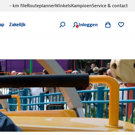
- km file
Routeplanner
Winkels
Kampioen
Service & contact
Inloggen
ap
Zakelijk