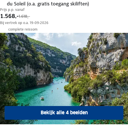
du Soleil (o.a. gratis toegang skiliften)
Prijs p.p. vanaf
1.568,-
1.618,-
Bij vertrek op o.a. 19-09-2026
complete reissom
Bekijk alle 4 beelden