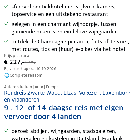
sfeervol boetiekhotel met stijlvolle kamers,
topservice en een uitstekend restaurant
gelegen in een charmant wijndorpje, tussen
glooiende heuvels en eindeloze wijngaarden
ontdek de Champagne per auto, fiets of te voet,
met routes, tips en (huur) e-bikes via het hotel
Prijs p.p. vanaf
€ 227,-
€ 245,-
Bij vertrek op o.a.
10-10-2026
Complete reissom
Nazomer korting
Autorondreizen | Auto | Europa
Rondreis Zwarte Woud, Elzas, Vogezen, Luxemburg
en Vlaanderen
9-, 12- of 14-daagse reis met eigen
vervoer door 4 landen
bezoek abdijen, wijngaarden, stadspaleizen,
watervallen en kastelen in Duitsland, Frankrijk,