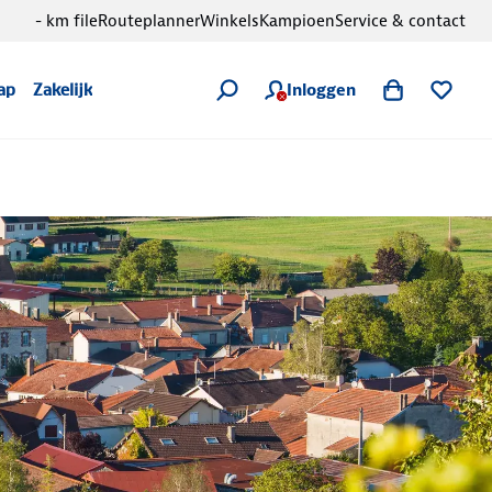
- km file
Routeplanner
Winkels
Kampioen
Service & contact
Inloggen
ap
Zakelijk