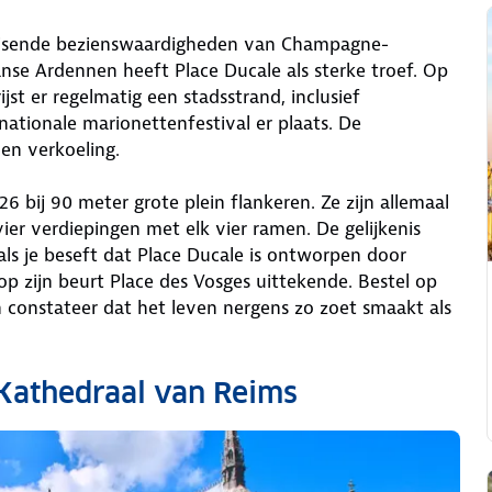
bruisende bezienswaardigheden van Champagne-
nse Ardennen heeft Place Ducale als sterke troef. Op
ijst er regelmatig een stadsstrand, inclusief
ationale marionettenfestival er plaats. De
 en verkoeling.
 bij 90 meter grote plein flankeren. Ze zijn allemaal
er verdiepingen met elk vier ramen. De gelijkenis
 als je beseft dat Place Ducale is ontworpen door
 zijn beurt Place des Vosges uittekende. Bestel op
 constateer dat het leven nergens zo zoet smaakt als
 Kathedraal van Reims