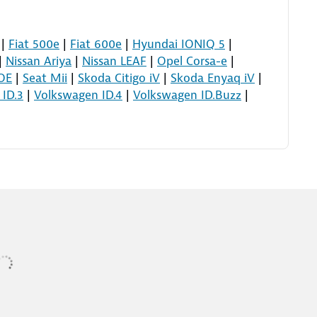
|
Fiat 500e
|
Fiat 600e
|
Hyundai IONIQ 5
|
|
Nissan Ariya
|
Nissan LEAF
|
Opel Corsa-e
|
OE
|
Seat Mii
|
Skoda Citigo iV
|
Skoda Enyaq iV
|
ID.3
|
Volkswagen ID.4
|
Volkswagen ID.Buzz
|