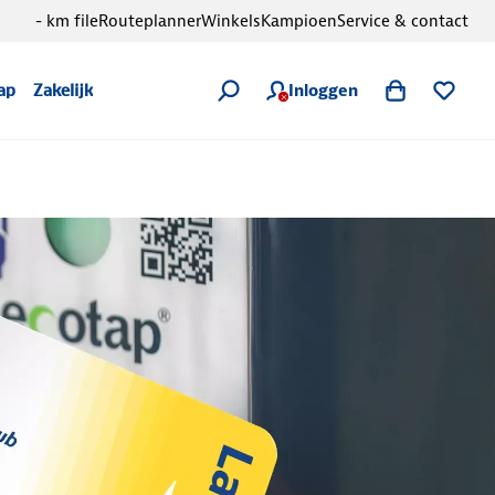
- km file
Routeplanner
Winkels
Kampioen
Service & contact
Inloggen
ap
Zakelijk