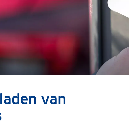
pladen van
s