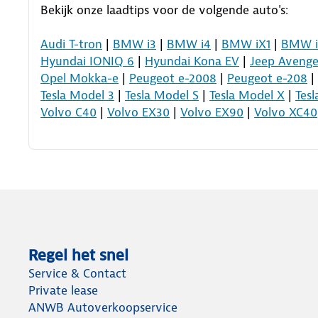
hebt?
Bekijk onze laadtips voor de volgende auto's:
Audi T-tron
|
BMW i3
|
BMW i4
|
BMW iX1
|
BMW i
Hyundai IONIQ 6
|
Hyundai Kona EV
|
Jeep Avenge
Opel Mokka-e
|
Peugeot e-2008
|
Peugeot e-208
|
Tesla Model 3
|
Tesla Model S
|
Tesla Model X
|
Tes
Volvo C40
|
Volvo EX30
|
Volvo EX90
|
Volvo XC40
Regel het snel
Service & Contact
Private lease
ANWB Autoverkoopservice