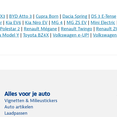
X3
|
BYD Atto 3
|
Cupra Born
|
Dacia Spring
|
DS 3 E-Tense
r
|
Kia EV6
|
Kia Niro EV
|
MG 4
|
MG ZS EV
|
Mini Electric
Polestar 2
|
Renault Mégane
|
Renault Twingo
|
Renault Z
la Model Y
|
Toyota BZ4X
|
Volkswagen e-UP!
|
Volkswagen 
Alles voor je auto
Vignetten & Milieustickers
Auto artikelen
Laadpassen