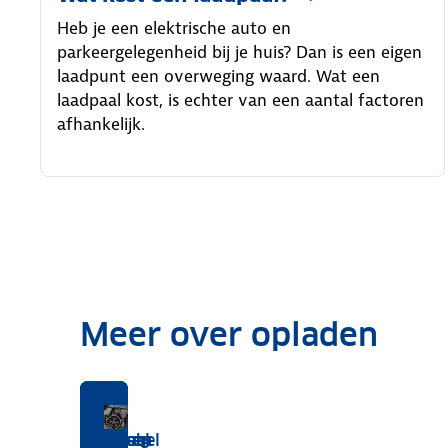
Heb je een elektrische auto en
parkeergelegenheid bij je huis? Dan is een eigen
laadpunt een overweging waard. Wat een
laadpaal kost, is echter van een aantal factoren
afhankelijk.
Meer over opladen
Je
Wist
Wat
Zo vraag
Alles
Feiten en
Laadpaal
Laadkabel
Help,
CCS