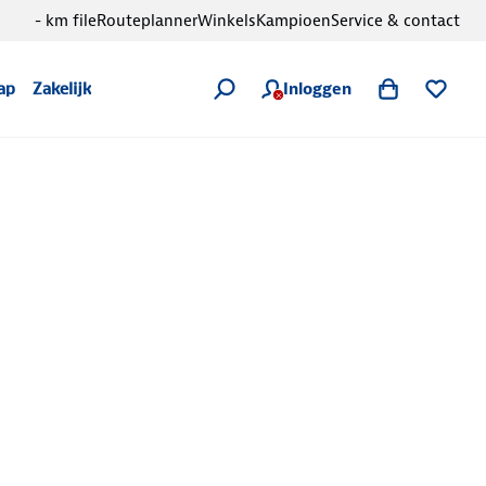
- km file
Routeplanner
Winkels
Kampioen
Service & contact
Inloggen
ap
Zakelijk