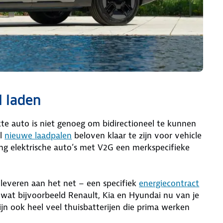
l laden
te auto is niet genoeg om bidirectioneel te kunnen
el
nieuwe laadpalen
beloven klaar te zijn voor vehicle
hting elektrische auto’s met V2G een merkspecifieke
leveren aan het net – een specifiek
energiecontract
s wat bijvoorbeeld Renault, Kia en Hyundai nu van je
zijn ook heel veel thuisbatterijen die prima werken