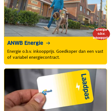
Energie
o.b.v.
inkoopprijs
ANWB Energie
Energie o.b.v. inkoopprijs. Goedkoper dan een vast
of variabel energiecontract.