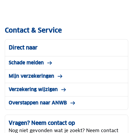
op
tips
jouw
bespaar
premie.
jij
Hoe
kosten
Contact & Service
werkt
op
dit
jouw
Direct naar
precies?
premie.
We
Bekijk
Schade melden
vertellen
al
je
onze
Mijn verzekeringen
alles
bespaartips.
Verzekering wijzigen
over
schadevrije
Overstappen naar ANWB
jaren.
Vragen? Neem contact op
Nog niet gevonden wat je zoekt? Neem contact