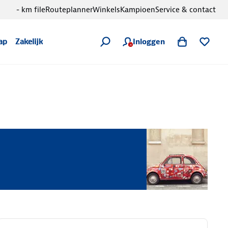
- km file
Routeplanner
Winkels
Kampioen
Service & contact
Inloggen
ap
Zakelijk