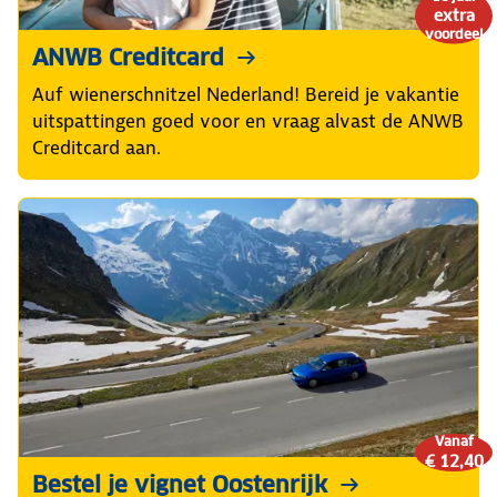
extra
voordeel
ANWB Creditcard
Auf wienerschnitzel Nederland! Bereid je vakantie
uitspattingen goed voor en vraag alvast de ANWB
Creditcard aan.
Vanaf
€ 12,40
Bestel je vignet Oostenrijk