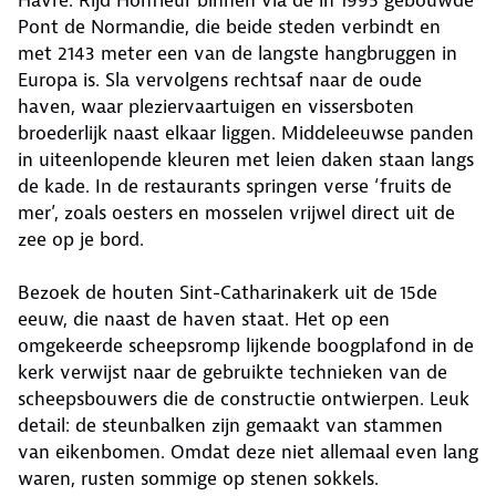
Havre. Rijd Honfleur binnen via de in 1995 gebouwde
Pont de Normandie, die beide steden verbindt en
met 2143 meter een van de langste hangbruggen in
Europa is. Sla vervolgens rechtsaf naar de oude
haven, waar pleziervaartuigen en vissersboten
broederlijk naast elkaar liggen. Middeleeuwse panden
in uiteenlopende kleuren met leien daken staan langs
de kade. In de restaurants springen verse ‘fruits de
mer’, zoals oesters en mosselen vrijwel direct uit de
zee op je bord.
Bezoek de houten Sint-Catharinakerk uit de 15de
eeuw, die naast de haven staat. Het op een
omgekeerde scheepsromp lijkende boogplafond in de
kerk verwijst naar de gebruikte technieken van de
scheepsbouwers die de constructie ontwierpen. Leuk
detail: de steunbalken zijn gemaakt van stammen
van eikenbomen. Omdat deze niet allemaal even lang
waren, rusten sommige op stenen sokkels.