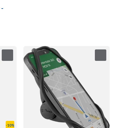
 -
-10%