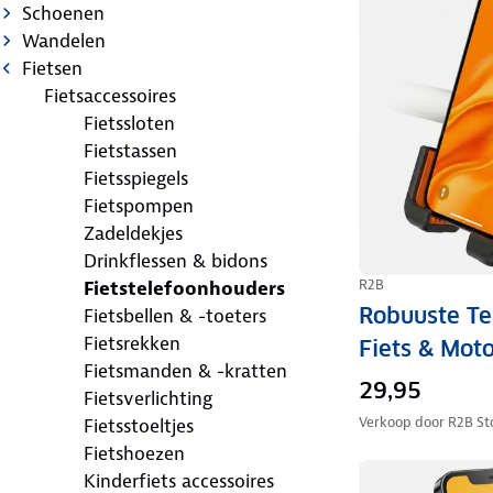
Schoenen
Wandelen
Fietsen
Fietsaccessoires
Fietssloten
Fietstassen
Fietsspiegels
Fietspompen
Zadeldekjes
Drinkflessen & bidons
R2B
Fietstelefoonhouders
Robuuste Te
Fietsbellen & -toeters
Fietsrekken
Fiets & Mot
Fietsmanden & -kratten
29,95
Fietsverlichting
Verkoop door
R2B St
Fietsstoeltjes
Fietshoezen
Kinderfiets accessoires