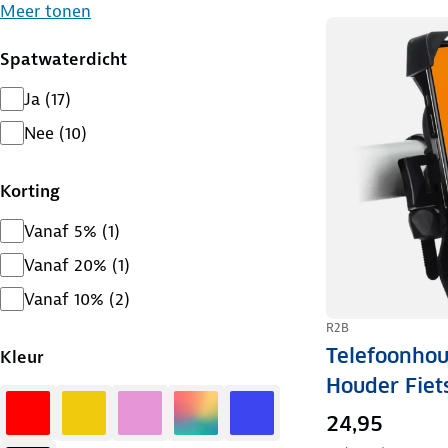
Meer tonen
Spatwaterdicht
Ja
(
17
)
Nee
(
10
)
Korting
Vanaf 5%
(
1
)
Vanaf 20%
(
1
)
Vanaf 10%
(
2
)
R2B
Telefoonhou
Kleur
Houder Fiet
Rood
Geel
Roze
Diversen
Blauw
24,95