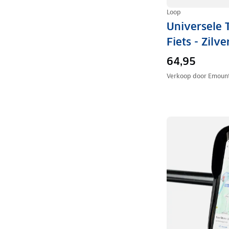
Loop
Universele 
Fiets - Zilve
64,95
Verkoop door
Emount