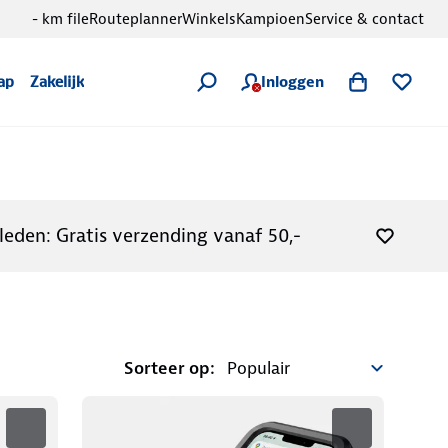
- km file
Routeplanner
Winkels
Kampioen
Service & contact
Inloggen
ap
Zakelijk
leden: Gratis verzending vanaf 50,-
Sorteer op: