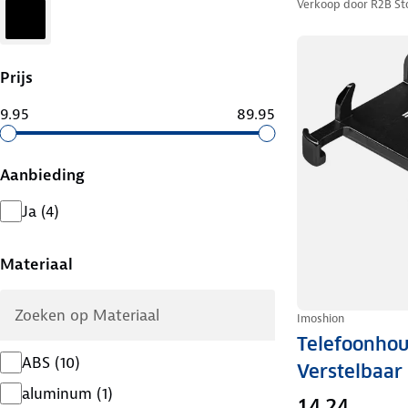
Verkoop door
R2B St
Zwart
Prijs
9.95
89.95
Aanbieding
Ja
(
4
)
Materiaal
Imoshion
Telefoonhou
ABS
(
10
)
Verstelbaar
aluminum
(
1
)
14,24