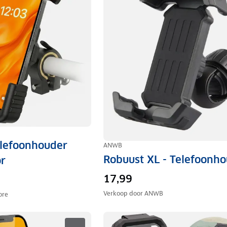
lefoonhouder
ANWB
Robuust XL - Telefoonh
or
17,99
Verkoop door
ANWB
ore