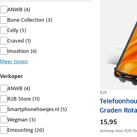
ANWB
(
4
)
Bone Collection
(
3
)
Celly
(
5
)
Craved
(
1
)
Imoshion
(
4
)
Meer tonen
Verkoper
ANWB
(
4
)
R2B
R2B Store
(
11
)
Telefoonhou
Smartphonehoesjes.nl
(
5
)
Graden Rota
Wegman
(
3
)
15,95
Emounting
(
20
)
Verkoop door
R2B St