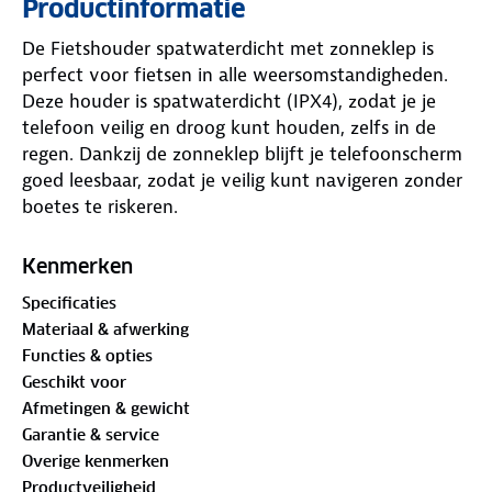
Productinformatie
De Fietshouder spatwaterdicht met zonneklep is
perfect voor fietsen in alle weersomstandigheden.
Deze houder is spatwaterdicht (IPX4), zodat je je
telefoon veilig en droog kunt houden, zelfs in de
regen. Dankzij de zonneklep blijft je telefoonscherm
goed leesbaar, zodat je veilig kunt navigeren zonder
boetes te riskeren.
Met een binnenruimte van 16 x 8 x 3 cm is de
Kenmerken
houder geschikt voor grotere smartphones. De
Specificaties
zachte binnenzijde beschermt je smartphone tegen
Materiaal & afwerking
krassen. Daarnaast biedt de houder een handig
Functies & opties
opbergvak voor belangrijke spullen zoals geld en
Geschikt voor
pasjes, met een opening voor een oplaadkabel en
Afmetingen & gewicht
stevige ritsen.
Garantie & service
Overige kenmerken
De aanraakgevoelige plastic buitenkant zorgt ervoor
Productveiligheid