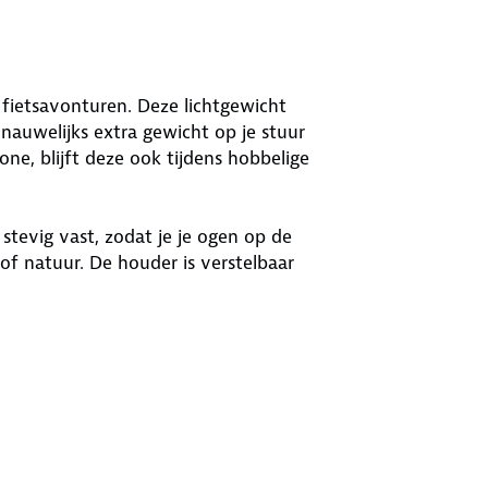
 fietsavonturen. Deze lichtgewicht
nauwelijks extra gewicht op je stuur
one, blijft deze ook tijdens hobbelige
 stevig vast, zodat je je ogen op de
of natuur. De houder is verstelbaar
 voor de meeste smartphones.
 en je kunt kiezen tussen een
erweg op te laden, zodat je altijd
n geniet van een stevige,