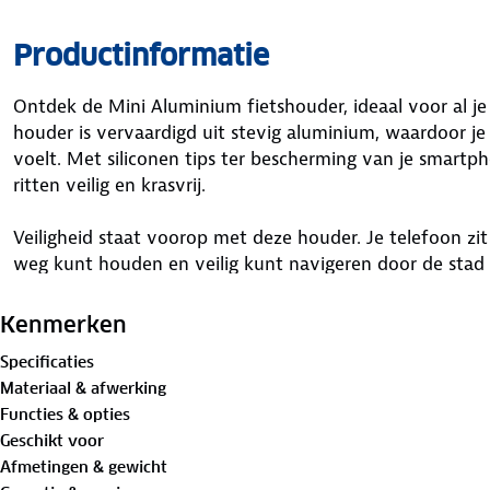
Productinformatie
Ontdek de Mini Aluminium fietshouder, ideaal voor al je
houder is vervaardigd uit stevig aluminium, waardoor je 
voelt. Met siliconen tips ter bescherming van je smartph
ritten veilig en krasvrij.
Veiligheid staat voorop met deze houder. Je telefoon zit
weg kunt houden en veilig kunt navigeren door de stad 
van 55 tot 100 mm in breedte, waardoor hij geschikt is
Eenvoudige installatie met de meegeleverde HEX-sleutel
Kenmerken
staande of liggende positie.
Specificaties
Materiaal & afwerking
Een extra voordeel is de mogelijkheid om je telefoon ond
Functies & opties
bereikbaar bent. Let op, een lader is niet inbegrepen.
Geschikt voor
Afmetingen & gewicht
Kies voor de Mini Aluminium fietshouder van imoshion e