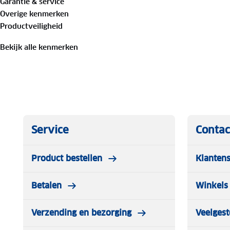
Garantie & service
comfortabele en veilige fietservaring.
Overige kenmerken
Productveiligheid
Bekijk alle kenmerken
Service
Contac
Product bestellen
Klantens
Betalen
Winkels 
Verzending en bezorging
Veelgest