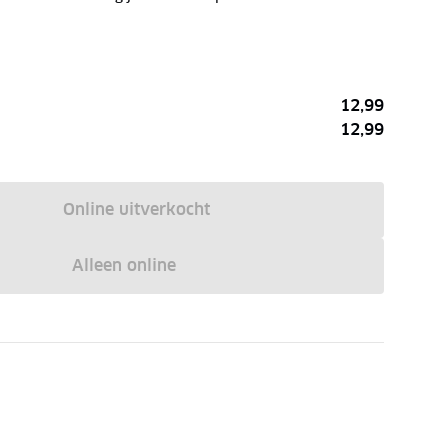
12,99
12,99
Online uitverkocht
Alleen online