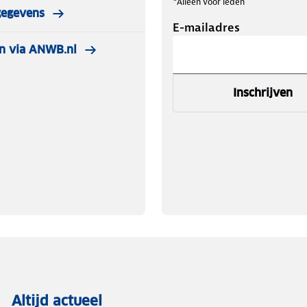
*Alleen voor leden
gegevens
E-mailadres
n via ANWB.nl
Inschrijven
Altijd actueel