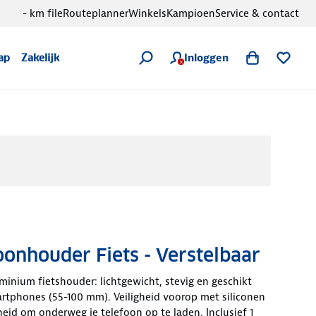
- km file
Routeplanner
Winkels
Kampioen
Service & contact
Inloggen
ap
Zakelijk
oonhouder Fiets - Verstelbaar
inium fietshouder: lichtgewicht, stevig en geschikt
rtphones (55-100 mm). Veiligheid voorop met siliconen
heid om onderweg je telefoon op te laden. Inclusief 1