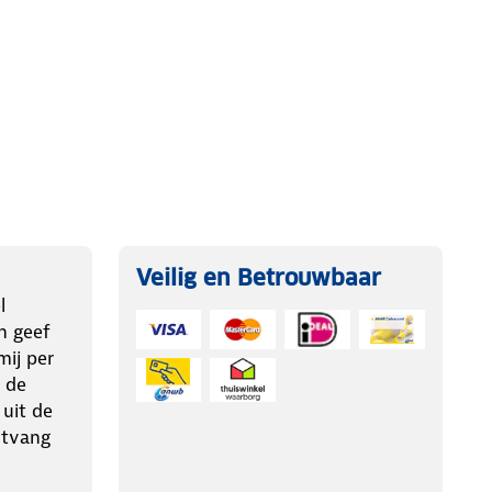
Veilig en Betrouwbaar
l
n geef
ij per
 de
 uit de
ntvang