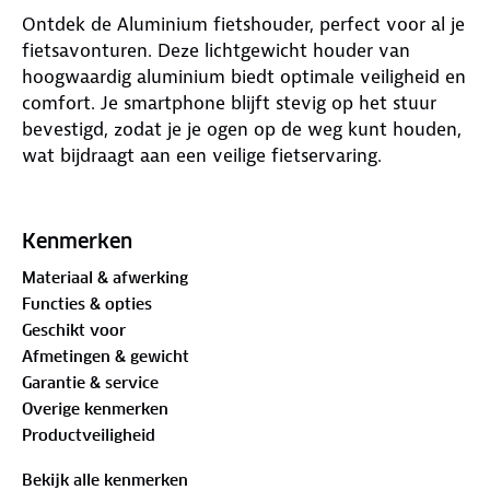
Ontdek de Aluminium fietshouder, perfect voor al je
fietsavonturen. Deze lichtgewicht houder van
hoogwaardig aluminium biedt optimale veiligheid en
comfort. Je smartphone blijft stevig op het stuur
bevestigd, zodat je je ogen op de weg kunt houden,
wat bijdraagt aan een veilige fietservaring.
Met een verstelbare breedte van 55 tot 100 mm is
de houder geschikt voor de meeste smartphones.
Kenmerken
De installatie is eenvoudig met de meegeleverde
Materiaal & afwerking
HEX-sleutel, en je kunt kiezen tussen een staande of
Functies & opties
liggende positie. De bijgeleverde siliconen tips
Geschikt voor
beschermen je telefoon tegen krassen en schokken,
Afmetingen & gewicht
zodat deze er als nieuw uitziet, zelfs tijdens
Garantie & service
hobbelige ritten.
Overige kenmerken
Productveiligheid
Een extra voordeel is de mogelijkheid om je telefoon
onderweg op te laden, zodat je altijd bereikbaar
Bekijk alle kenmerken