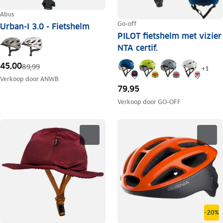
Abus
Go-off
Urban-I 3.0 - Fietshelm
PILOT fietshelm met vizier
NTA certif.
45,00
89,99
+
1
Verkoop door
ANWB
79,95
Verkoop door
GO-OFF
-20%