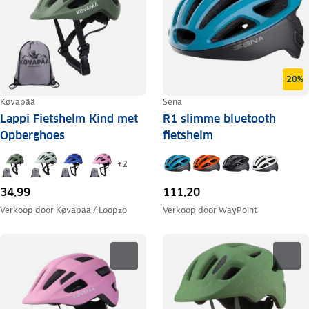
-20%
Køvapää
Sena
Lappi Fietshelm Kind met
R1 slimme bluetooth
Opberghoes
fietshelm
+
2
111,20
34,99
Verkoop door
WayPoint
Verkoop door
Køvapää / Loopzo