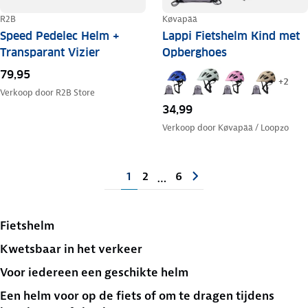
R2B
Køvapää
Speed Pedelec Helm +
Lappi Fietshelm Kind met
Transparant Vizier
Opberghoes
79,95
+
2
Verkoop door
R2B Store
34,99
Verkoop door
Køvapää / Loopzo
1
2
6
…
Fietshelm
Kwetsbaar in het verkeer
Voor iedereen een geschikte helm
Een helm voor op de fiets of om te dragen tijdens