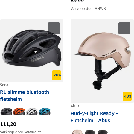
89,99
Verkoop door
ANWB
-20%
Sena
R1 slimme bluetooth
-40%
fietshelm
Abus
Hud-y-Light Ready -
Fietshelm - Abus
111,20
Verkoop door
WayPoint