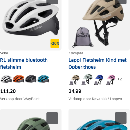
-20%
Sena
Køvapää
R1 slimme bluetooth
Lappi Fietshelm Kind met
fietshelm
Opberghoes
+
2
111,20
34,99
Verkoop door
WayPoint
Verkoop door
Køvapää / Loopzo