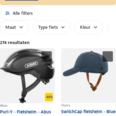
Alle filters
Maat
Type fiets
Kleur
S
274 resultaten
-40%
Vizorz
Abus
SwitchCap fietshelm - Blue
Purl-Y - Fietshelm - Abus