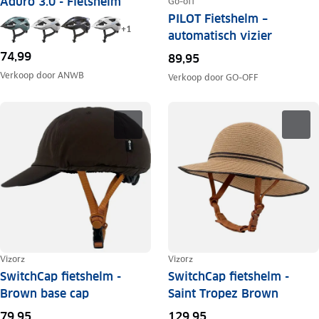
Aduro 3.0 - Fietshelm
Go-off
PILOT Fietshelm –
+
1
automatisch vizier
74,99
89,95
Verkoop door
ANWB
Verkoop door
GO-OFF
Vizorz
Vizorz
SwitchCap fietshelm -
SwitchCap fietshelm -
Brown base cap
Saint Tropez Brown
79,95
129,95