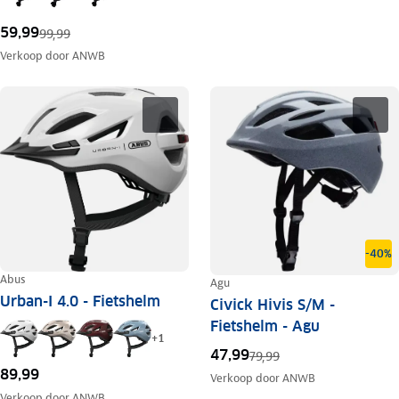
59,99
99,99
Verkoop door
ANWB
-40%
Abus
Agu
Urban-I 4.0 - Fietshelm
Civick Hivis S/M -
Fietshelm - Agu
+
1
47,99
79,99
89,99
Verkoop door
ANWB
Verkoop door
ANWB