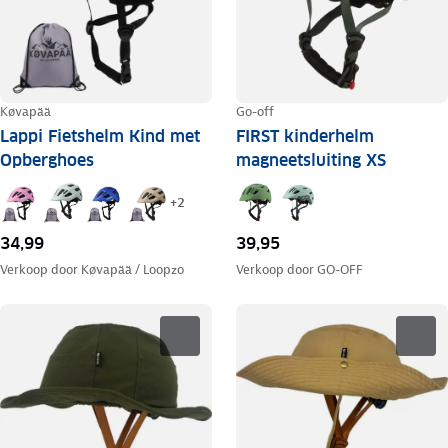
Køvapää
Go-off
Lappi Fietshelm Kind met
FIRST kinderhelm
Opberghoes
magneetsluiting XS
+
2
39,95
34,99
Verkoop door
GO-OFF
Verkoop door
Køvapää / Loopzo